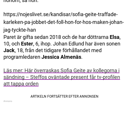
honom, sa hon.
https://nojeslivet.se/kandisar/sofia-geite-traffade-
karleken-pa-jobbet-det-foll-hon-for-hos-maken-johan-
jag-tyckte-han
Paret är gifta sedan 2018 och de har döttrarna
Elsa
,
10, och
Ester
, 6, ihop. Johan Edlund har även sonen
Jack
, 18, från det tidigare förhållandet med
programledaren
Jessica Almenäs
.
Läs mer: Här överraskas Sofia Geite av kollegorna i
sändning – Steffos oväntade present får tv-profilen
att tappa orden