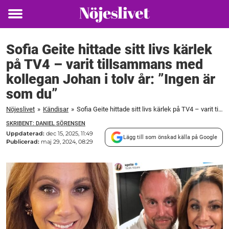
Toggle
menu
Sofia Geite hittade sitt livs kärlek
på TV4 – varit tillsammans med
kollegan Johan i tolv år: ”Ingen är
som du”
Nöjeslivet
»
Kändisar
»
Sofia Geite hittade sitt livs kärlek på TV4 – varit tillsammans med kollegan Johan i tolv år: ”Ingen är som du”
SKRIBENT: DANIEL SÖRENSEN
Uppdaterad:
dec 15, 2025, 11:49
Lägg till som önskad källa på Google
Publicerad:
maj 29, 2024, 08:29