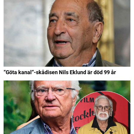
”Göta kanal”-skådisen Nils Eklund är död 99 år