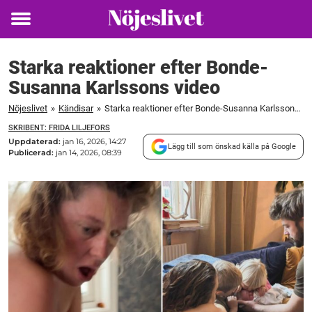
Toggle
menu
Starka reaktioner efter Bonde-
Susanna Karlssons video
Nöjeslivet
»
Kändisar
»
Starka reaktioner efter Bonde-Susanna Karlssons video
SKRIBENT: FRIDA LILJEFORS
Uppdaterad:
jan 16, 2026, 14:27
Lägg till som önskad källa på Google
Publicerad:
jan 14, 2026, 08:39