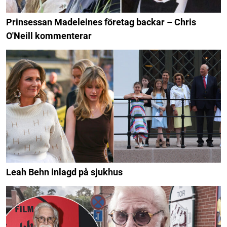
Prinsessan Madeleines företag backar – Chris
O'Neill kommenterar
Leah Behn inlagd på sjukhus