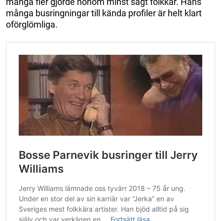
många fler gjorde honom minst sagt folkkär. Hans
många busringningar till kända profiler är helt klart
oförglömliga.