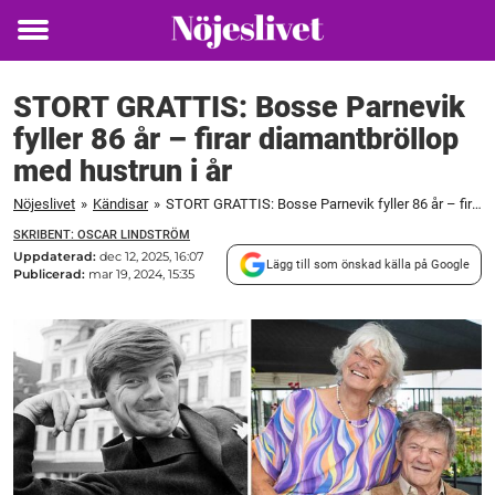
Toggle
menu
STORT GRATTIS: Bosse Parnevik
fyller 86 år – firar diamantbröllop
med hustrun i år
Nöjeslivet
»
Kändisar
»
STORT GRATTIS: Bosse Parnevik fyller 86 år – firar diamantbröllop med hustrun i år
SKRIBENT: OSCAR LINDSTRÖM
Uppdaterad:
dec 12, 2025, 16:07
Lägg till som önskad källa på Google
Publicerad:
mar 19, 2024, 15:35