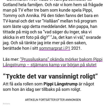
Gotland hela familjen. Och när vi kom hem så frågade
man på TV efter tre barn som kunde spela Pippi,
Tommy och Annika. På den tiden fanns det bara en
TV-kanal och det var ”Hallåan” mellan två program
som läste upp detta meddelandet. Min pappa, han
tittade på mig och sa ”vad säger du Inger, ska vi
skicka in ett foto på dig?” ”Ja, det kan vi väl,” svarade
jag. Och så tänkte jag inte mer på den saken,
berättade hon i sitt
sommarprat i P1
2021.
Läs mer:
”Prussiluskans” okända mörker bakom Pippi
Långstrump – stjärnans kamp var början på slutet
”Tyckte det var vansinnigt roligt”
Att få axla rollen som
Pippi Långstrump
är något
som hon än idag ser tillbaks på som roligt.