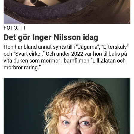
FOTO: TT
Det gör Inger Nilsson idag
Hon har bland annat synts till i ”Jägarna”, ”Efterskalv”
och ”Svart cirkel.” Och under 2022 var hon tillbaks på
vita duken som mormor i barnfilmen ”Lill-Zlatan och
morbror raring.”