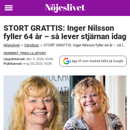
Toggle
menu
STORT GRATTIS: Inger Nilsson
fyller 64 år – så lever stjärnan idag
Nöjeslivet
»
Kändisar
»
STORT GRATTIS: Inger Nilsson fyller 64 år – så lever stjärnan idag
SKRIBENT: FRIDA LILJEFORS
Uppdaterad:
dec 11, 2025, 10:06
Lägg till som önskad källa på Google
Publicerad:
maj 03, 2023, 15:09