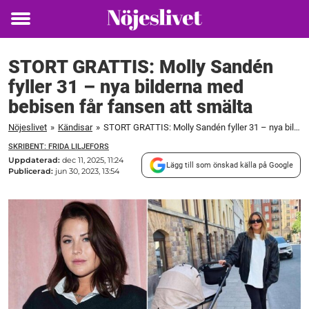
Toggle
menu
STORT GRATTIS: Molly Sandén
fyller 31 – nya bilderna med
bebisen får fansen att smälta
Nöjeslivet
»
Kändisar
»
STORT GRATTIS: Molly Sandén fyller 31 – nya bilderna med bebisen får fansen att smälta
SKRIBENT: FRIDA LILJEFORS
Uppdaterad:
dec 11, 2025, 11:24
Lägg till som önskad källa på Google
Publicerad:
jun 30, 2023, 13:54