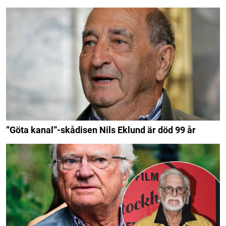
”Göta kanal”-skådisen Nils Eklund är död 99 år