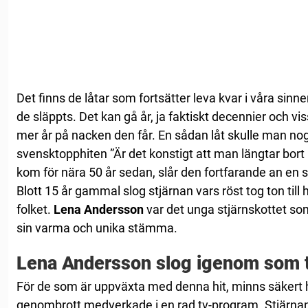
Det finns de låtar som fortsätter leva kvar i våra sinne
de släppts. Det kan gå år, ja faktiskt decennier och viss
mer år på nacken den får. En sådan låt skulle man n
svensktopphiten ”Är det konstigt att man längtar bor
kom för nära 50 år sedan, slår den fortfarande an en 
Blott 15 år gammal slog stjärnan vars röst tog ton til
folket.
Lena Andersson
var det unga stjärnskottet s
sin varma och unika stämma.
Lena Andersson slog igenom som 
För de som är uppväxta med denna hit, minns säkert hu
genombrott medverkade i en rad tv-program. Stjärna