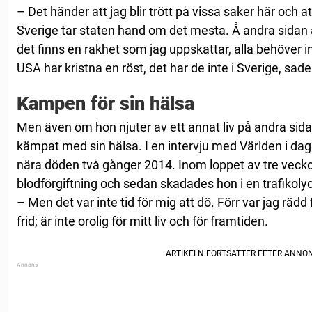
– Det händer att jag blir trött på vissa saker här och at
Sverige tar staten hand om det mesta. Å andra sidan är 
det finns en rakhet som jag uppskattar, alla behöver in
USA har kristna en röst, det har de inte i Sverige, sade
Kampen för sin hälsa
Men även om hon njuter av ett annat liv på andra sid
kämpat med sin hälsa. I en intervju med Världen i dag
nära döden två gånger 2014. Inom loppet av tre veck
blodförgiftning och sedan skadades hon i en trafik­oly
– Men det var inte tid för mig att dö. Förr var jag rädd
frid; är inte orolig för mitt liv och för framtiden.