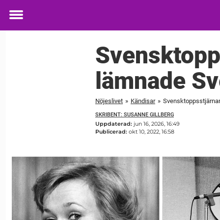
Toggle
menu
Svensktopp
lämnade Sv
Nöjeslivet
»
Kändisar
»
Svensktoppsstjärna
SKRIBENT: SUSANNE GILLBERG
Uppdaterad:
jun 16, 2026, 16:49
Publicerad:
okt 10, 2022, 16:58