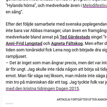
”Hylands hörna”, och medverkade även i
Melodifestiv
en sång”.
Efter det följde samarbete med svenska poplegenda
inte bara var Abbas manager, utan även en framgångs
medverkade bland annat på
Ted Gärdestads
singel ”
Anni-Frid Lyngstad
och
Agneta Fältskog
. Men efter 
tiden som tonårsidol fick Lena nog och började dra sig
rampljuset.
– Det är inget som man ångrar precis, men det var inte 
är för ungt. Jag skulle inte råda någon att börja så tid
emot. Man får säga nej liksom, man måste inte säga ja ti
min tro på människan där ett tag. Jag tyckte folk var 
med den kristna tidningen Dagen 2015
.