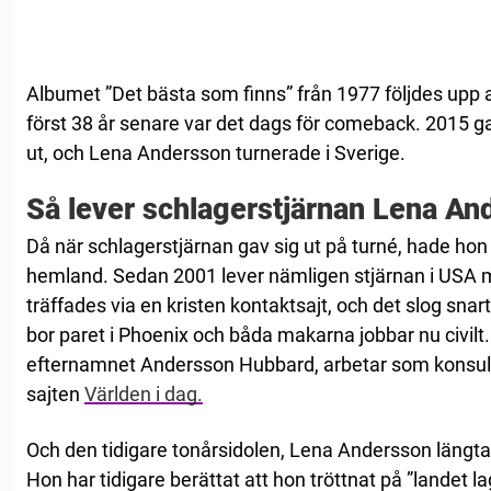
Albumet ”Det bästa som finns” från 1977 följdes upp
först 38 år senare var det dags för comeback. 2015 g
ut, och Lena Andersson turnerade i Sverige.
Så lever schlagerstjärnan Lena An
Då när schlagerstjärnan gav sig ut på turné, hade hon
hemland. Sedan 2001 lever nämligen stjärnan i US
träffades via en kristen kontaktsajt, och det slog sn
bor paret i Phoenix och båda makarna jobbar nu civilt
efternamnet Andersson Hubbard, arbetar som konsult 
sajten
Världen i dag.
Och den tidigare tonårsidolen, Lena Andersson längtar in
Hon har tidigare berättat att hon tröttnat på ”landet l