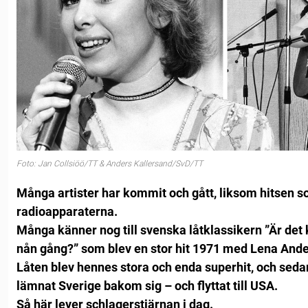
Foto: Jan Collsiöö/TT & Anders Kallersand/SvD/TT
Många artister har kommit och gått, liksom hitsen s
radioapparaterna.
Många känner nog till svenska låtklassikern ”Är det 
nån gång?” som blev en stor hit 1971 med Lena And
Låten blev hennes stora och enda superhit, och sedan 
lämnat Sverige bakom sig – och flyttat till USA.
Så här lever schlagerstjärnan i dag.