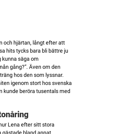
n och hjärtan, långt efter att
a hits tycks bara bli bättre ju
og kunna säga om
t nån gång?”. Även om den
sträng hos den som lyssnar.
l hiten igenom stort hos svenska
om kunde beröra tusentals med
tonåring
r Lena efter sitt stora
n gästade bland annat