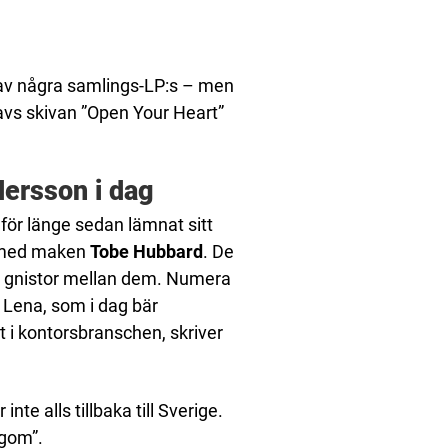
 av några samlings-LP:s – men
avs skivan ”Open Your Heart”
dersson i dag
 för länge sedan lämnat sitt
A med maken
Tobe Hubbard
. De
art gnistor mellan dem. Numera
. Lena, som i dag bär
i kontorsbranschen, skriver
te alls tillbaka till Sverige.
agom”.