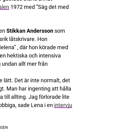
alen
1972 med ”Säg det med
ren
Stikkan Andersson
som
rik låtskrivare. Hon
Helena” , där hon körade med
den hektiska och intensiva
 undan allt mer från
lätt. Det är inte normalt, det
igt. Man har ingenting att hålla
ll allting. Jag förlorade lite
jobbiga, sade Lena i en
intervju