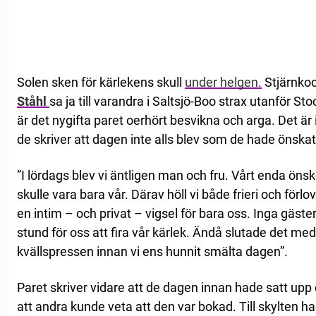
Solen sken för kärlekens skull
under helgen.
Stjärnko
Ståhl
sa ja till varandra i Saltsjö-Boo strax utanför 
är det nygifta paret oerhört besvikna och arga. Det ä
de skriver att dagen inte alls blev som de hade önskat
”I lördags blev vi äntligen man och fru. Vårt enda öns
skulle vara bara vår. Därav höll vi både frieri och för
en intim – och privat – vigsel för bara oss. Inga gäster
stund för oss att fira vår kärlek. Ändå slutade det med 
kvällspressen innan vi ens hunnit smälta dagen”.
Paret skriver vidare att de dagen innan hade satt upp e
att andra kunde veta att den var bokad. Till skylten h