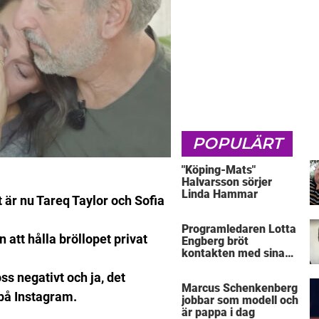
POPULÄRT
"Köping-Mats"
Halvarsson sörjer
Linda Hammar
 är nu Tareq Taylor och Sofia
Programledaren Lotta
 att hålla bröllopet privat
Engberg bröt
kontakten med sina
föräldrar
ss negativt och ja, det
Marcus Schenkenberg
 på Instagram.
jobbar som modell och
är pappa i dag