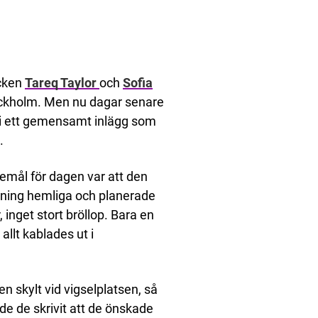
cken
Tareq Taylor
och
Sofia
Stockholm. Men nu dagar senare
r i ett gemensamt inlägg som
.
kemål för dagen var att den
lovning hemliga och planerade
, inget stort bröllop. Bara en
allt kablades ut i
n skylt vid vigselplatsen, så
ade de skrivit att de önskade