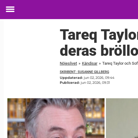
Toggle
menu
Tareq Taylor
deras bröll
Nöjeslivet
»
Kändisar
»
Tareq Taylor och Sofi
SKRIBENT: SUSANNE GILLBERG
Uppdaterad:
jun 02, 2026, 09:44
Publicerad:
jun 02, 2026, 09:31