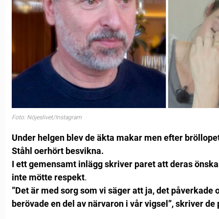
Foto: Nöjeslivet/Instagram
Under helgen blev de äkta makar men efter bröllopet
Ståhl oerhört besvikna.
I ett gemensamt inlägg skriver paret att deras önskan
inte mötte respekt
.
”Det är med sorg som vi säger att ja, det påverkade o
berövade en del av närvaron i vår vigsel”, skriver de