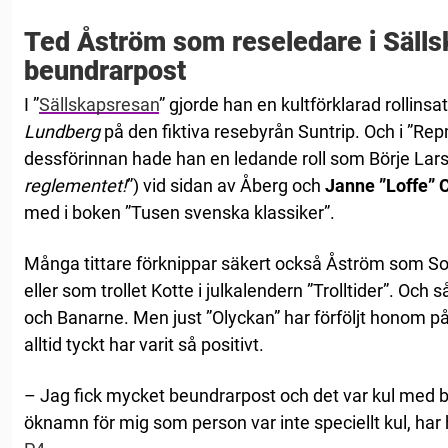
Ted Åström som reseledare i Sälls
beundrarpost
I ”
Sällskapsresan
” gjorde han en kultförklarad rollin
Lundberg
på den fiktiva resebyrån Suntrip. Och i ”R
dessförinnan hade han en ledande roll som Börje Lars
reglementet!
”) vid sidan av Åberg och
Janne ”Loffe” 
med i boken ”Tusen svenska klassiker”.
Många tittare förknippar säkert också Åström som Sot
eller som trollet Kotte i julkalendern ”Trolltider”. Och 
och Banarne. Men just ”Olyckan” har förföljt honom på
alltid tyckt har varit så positivt.
– Jag fick mycket beundrarpost och det var kul med ba
öknamn för mig som person var inte speciellt kul, har 