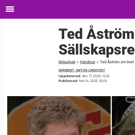
Toggle
menu
Ted Åström 
Sällskapsr
Nöjeslivet
»
Kändisar
»
Ted Åström om livet
SKRIBENT: ANTON LINDQVIST
Uppdaterad:
dec 17, 2025, 12:26
Publicerad:
feb 14, 2025, 16:05