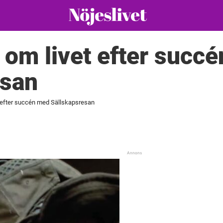
om livet efter succ
esan
 efter succén med Sällskapsresan