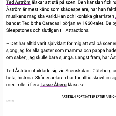
Ted Åström
älskar att stå på scen. Den känslan fick h
Åström är mest känd som skådespelare, har han faktis
musikens magiska värld.Han och ikoniska gitarristen
bandet Ted & the Caracas i början av 1960-talet. De b
Sleepstones och slutligen till Attractions.
– Det har alltid varit självklart för mig att stå på scene
sjöng jag för alla gäster som mamma och pappa hade.
om saken, jag skulle bara sjunga. Längst fram, har Ås
Ted Åström utbildade sig vid Scenskolan i Göteborg o
heta, historia. Skådespelaren har för alltid skrivit in s
med roller i flera
Lasse Åberg
-klassiker.