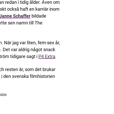
an redan i tidig ålder. Även om
kt också haft en karriär inom
Janne Schaffer
bildade
ytte sen namn till The
n. När jag var liten, fem-sex år,
 Det var aldrig något snack
tröm tidigare sagt i
P4 Extra
.
ch resten är, som det brukar
ig i den svenska filmhistorien