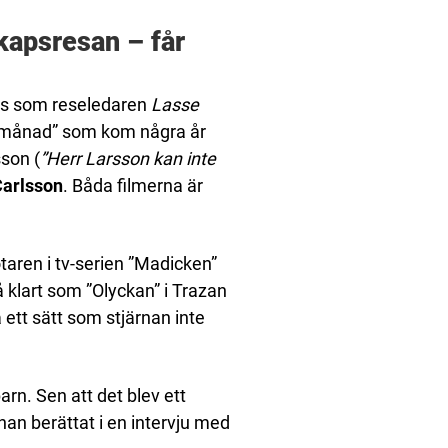
kapsresan – får
sats som reseledaren
Lasse
epmånad” som kom några år
son (
”Herr Larsson kan inte
Carlsson
. Båda filmerna är
aren i tv-serien ”Madicken”
så klart som ”Olyckan” i Trazan
 ett sätt som stjärnan inte
rn. Sen att det blev ett
han berättat i en intervju med