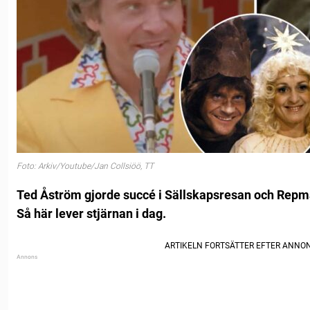
Foto: Arkiv/Youtube/Jan Collsiöö, TT
Ted Åström gjorde succé i Sällskapsresan och Rep
Så här lever stjärnan i dag.