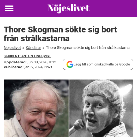
Toggle
menu
Thore Skogman sökte sig bort
från strålkastarna
Nöjeslivet
»
Kändisar
»
Thore Skogman sökte sig bort från strålkastarna
SKRIBENT: ANTON LINDQVIST
Uppdaterad:
jun 09, 2026, 10:19
Lägg till som önskad källa på Google
Publicerad:
jan 17, 2024, 17:49