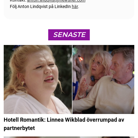
Kontakt:
anton.lindqvist@newsner.com
Följ Anton Lindqvist på LinkedIn
här
.
SENASTE
Hotell Romantik: Linnea Wikblad överrumpad av
partnerbytet