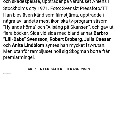
och skådespelare, uppträder på varuhuset Åhléns i
Stockholms city 1971. Foto: Svenskt Pressfoto/TT
Han blev även känd som filmstjärna, uppträdde i
några av landets mest ikoniska tv-program såsom
”Hylands hörna” och ”Allsång på Skansen”, och gav ut
flera böcker. Sida vid sida med bland annat
Barbro
”Lill-Babs” Svensson
,
Robert Broberg
,
Julia Caesar
och
Anita Lindblom
syntes han mycket i tv-rutan.
Men utanför rampljuset höll sig Skogman borta från
premiärmingel.