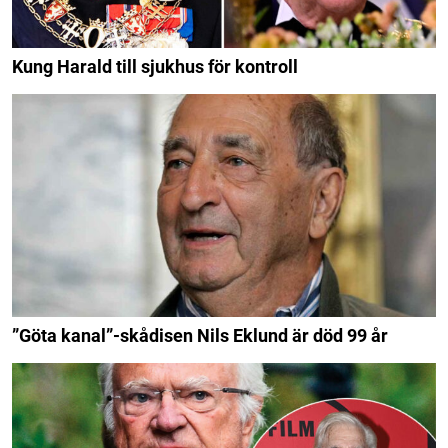
Kung Harald till sjukhus för kontroll
”Göta kanal”-skådisen Nils Eklund är död 99 år