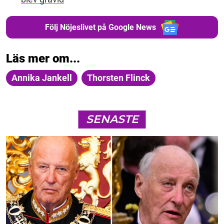
Följ Nöjeslivet på Google News
Läs mer om...
Annika Jankell
Thorsten Flinck
SENASTE