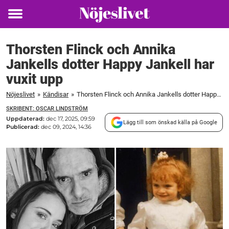
Toggle
menu
Thorsten Flinck och Annika
Jankells dotter Happy Jankell har
vuxit upp
Nöjeslivet
»
Kändisar
»
Thorsten Flinck och Annika Jankells dotter Happy Jankell har vuxit upp
SKRIBENT: OSCAR LINDSTRÖM
Uppdaterad:
dec 17, 2025, 09:59
Lägg till som önskad källa på Google
Publicerad:
dec 09, 2024, 14:36