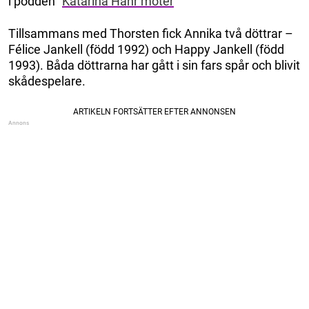
i podden ”
Katarina Hahr möter
”
Tillsammans med Thorsten fick Annika två döttrar –
Félice Jankell (född 1992) och Happy Jankell (född
1993). Båda döttrarna har gått i sin fars spår och blivit
skådespelare.