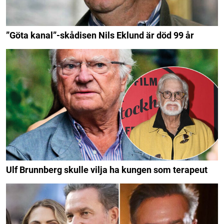
”Göta kanal”-skådisen Nils Eklund är död 99 år
Ulf Brunnberg skulle vilja ha kungen som terapeut