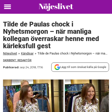
Toggle
menu
Tilde de Paulas chock i
Nyhetsmorgon – när manliga
kollegan överraskar henne med
kärleksfull gest
Nöjeslivet
»
Kändisar
»
Tilde de Paulas chock i Nyhetsmorgon – när manliga kollegan överraskar henne med kärleksfull gest
SKRIBENT: REDAKTÖR
Publicerad:
sep 24, 2018, 17:16
Lägg till som önskad källa på Google