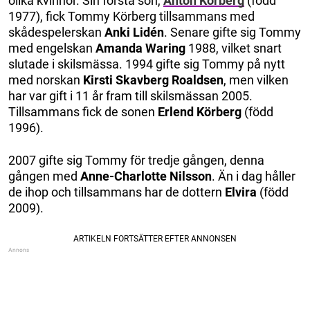
olika kvinnor. Sin första son,
Anton Körberg
(född
1977), fick Tommy Körberg tillsammans med
skådespelerskan
Anki Lidén
. Senare gifte sig Tommy
med engelskan
Amanda Waring
1988, vilket snart
slutade i skilsmässa. 1994 gifte sig Tommy på nytt
med norskan
Kirsti Skavberg Roaldsen
, men vilken
har var gift i 11 år fram till skilsmässan 2005.
Tillsammans fick de sonen
Erlend Körberg
(född
1996).
2007 gifte sig Tommy för tredje gången, denna
gången med
Anne-Charlotte Nilsson
. Än i dag håller
de ihop och tillsammans har de dottern
Elvira
(född
2009).