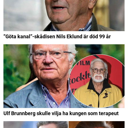
”Göta kanal”-skådisen Nils Eklund är död 99 år
Ulf Brunnberg skulle vilja ha kungen som terapeut