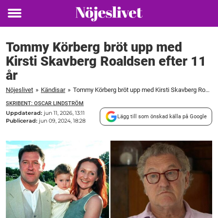
Toggle
menu
Tommy Körberg bröt upp med
Kirsti Skavberg Roaldsen efter 11
år
Nöjeslivet
»
Kändisar
»
Tommy Körberg bröt upp med Kirsti Skavberg Roaldsen efter 11 år
SKRIBENT: OSCAR LINDSTRÖM
Uppdaterad:
jun 11, 2026, 13:11
Lägg till som önskad källa på Google
Publicerad:
jun 09, 2024, 18:28