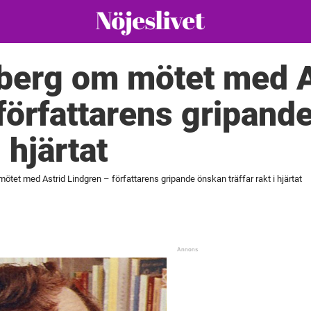
erg om mötet med A
författarens gripand
i hjärtat
et med Astrid Lindgren – författarens gripande önskan träffar rakt i hjärtat