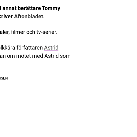
d annat berättare Tommy
kriver
Aftonbladet
.
ler, filmer och tv-serier.
kkära författaren
Astrid
 han om mötet med Astrid som