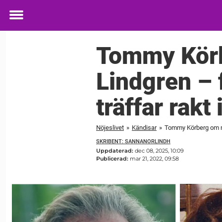
Toggle
menu
Tommy Körb
Lindgren – 
träffar rakt 
Nöjeslivet
»
Kändisar
»
Tommy Körberg om möt
SKRIBENT: SANNANORLINDH
Uppdaterad:
dec 08, 2025, 10:09
Publicerad:
mar 21, 2022, 09:58