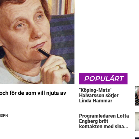
POPULÄRT
"Köping-Mats"
ch för de som vill njuta av
Halvarsson sörjer
Linda Hammar
Programledaren Lotta
Engberg bröt
kontakten med sina
föräldrar