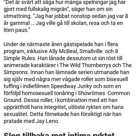
”Det är svårt att säga hur många spelningar jag har
gjort med fullskalig migrän”, säger han om sin
utmattning. ”Jag har jobbat nonstop sedan jag var 8
år gammal … Jag ville gå till skolan, resa och ta en
liten paus.”
Under de närmaste åren gästspelade han i flera
program, inklusive Ally McBeal, Smallville och 8
Simple Rules. Han lånade dessutom ut sin röst till
animerade karaktärer i The Wild Thornberrys och The
Simpsons. Innan han lämnade serien utmanade han
sig själv med några mer vågade roller som bisexuell
tuffing i indiefilmen Speedway Junky och som en
förföljd homosexuell tonåring i Showtimes Common
Ground. Dessa roller, i kombination med att han
upprätthöll hans integritet, utlöste rykten om hans
sexualitet. Detta förnekade han försiktigt när han
pratade med Jay Leno.
Slog tillbaka mot intima ryktet