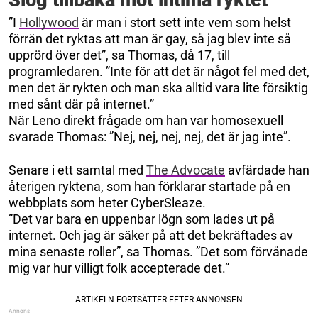
”I
Hollywood
är man i stort sett inte vem som helst
förrän det ryktas att man är gay, så jag blev inte så
upprörd över det”, sa Thomas, då 17, till
programledaren. ”Inte för att det är något fel med det,
men det är rykten och man ska alltid vara lite försiktig
med sånt där på internet.”
När Leno direkt frågade om han var homosexuell
svarade Thomas: ”Nej, nej, nej, nej, det är jag inte”.
Senare i ett samtal med
The Advocate
avfärdade han
återigen ryktena, som han förklarar startade på en
webbplats som heter CyberSleaze.
”Det var bara en uppenbar lögn som lades ut på
internet. Och jag är säker på att det bekräftades av
mina senaste roller”, sa Thomas. ”Det som förvånade
mig var hur villigt folk accepterade det.”