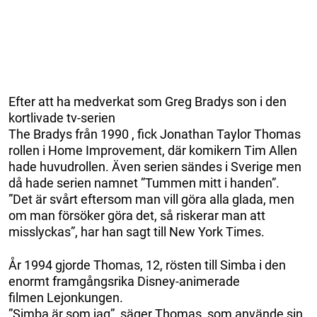
Efter att ha medverkat som Greg Bradys son i den
kortlivade tv-serien
The Bradys från 1990 , fick Jonathan Taylor Thomas
rollen i Home Improvement, där komikern Tim Allen
hade huvudrollen. Även serien sändes i Sverige men
då hade serien namnet ”Tummen mitt i handen”.
”Det är svårt eftersom man vill göra alla glada, men
om man försöker göra det, så riskerar man att
misslyckas”, har han sagt till New York Times.
År 1994 gjorde Thomas, 12, rösten till Simba i den
enormt framgångsrika Disney-animerade
filmen Lejonkungen.
”Simba är som jag”, säger Thomas, som använde sin