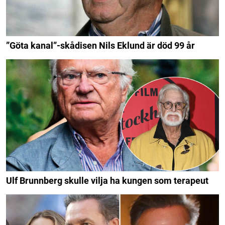
”Göta kanal”-skådisen Nils Eklund är död 99 år
Ulf Brunnberg skulle vilja ha kungen som terapeut