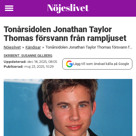
Toggle
menu
Tonårsidolen Jonathan Taylor
Thomas försvann från rampljuset
Nöjeslivet
»
Kändisar
»
Tonårsidolen Jonathan Taylor Thomas försvann från rampljuset
SKRIBENT: SUSANNE GILLBERG
Uppdaterad:
dec 18, 2025, 08:05
Lägg till som önskad källa på Google
Publicerad:
maj 23, 2025, 10:29