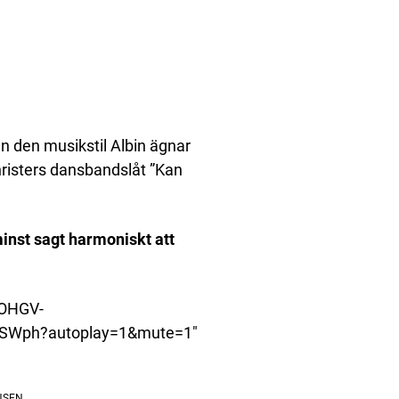
 den musikstil Albin ägnar
risters dansbandslåt ”Kan
inst sagt harmoniskt att
IOHGV-
SWph?autoplay=1&mute=1″