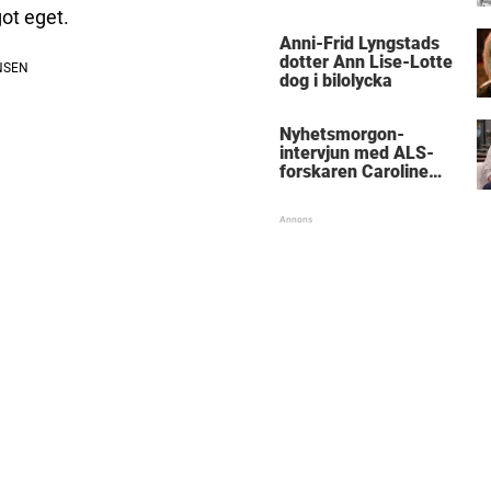
med kungen
got eget.
Anni-Frid Lyngstads
dotter Ann Lise-Lotte
dog i bilolycka
Nyhetsmorgon-
intervjun med ALS-
forskaren Caroline
Ingre hyllas