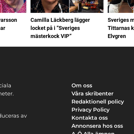
varsson
Camilla Läckberg lägger
Sveriges m
ar
locket på i ”Sveriges
Tittarnas k
mästerkock VIP”
Elvgren
ciala
Om oss
eter.
Våra skribenter
Redaktionell policy
Privacy Policy
duceras av
Kontakta oss
Annonsera hos oss
A-Ö Alla ämnen