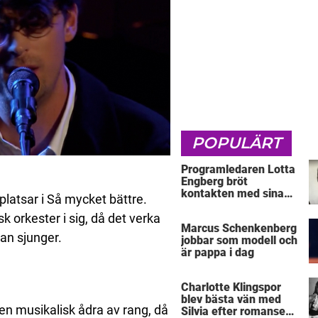
POPULÄRT
Programledaren Lotta
Engberg bröt
kontakten med sina
 platsar i Så mycket bättre.
föräldrar
 orkester i sig, då det verka
Marcus Schenkenberg
han sjunger.
jobbar som modell och
är pappa i dag
Charlotte Klingspor
blev bästa vän med
 en musikalisk ådra av rang, då
Silvia efter romansen