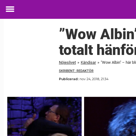
Toggle
menu
”Wow Albin”
totalt hänfö
Nöjeslivet
»
Kändisar
»
"Wow Albin" – här bli
SKRIBENT: REDAKTÖR
Publicerad:
nov 24, 2018, 21:34