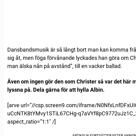
Dansbandsmusik är så långt bort man kan komma från
sig åt, men föga förvånande lyckades han göra om Ch
man älska nån på avstånd”, till en vacker ballad.
Även om ingen gör den som Christer så var det här m
lyssna på. Dela gärna för att hylla Albin.
[arve url=”//csp.screen9.com/iframe/N0NfxLnfDFxU
uCcNTK8tYMvy1STiL67CHg-q7aVYf8pC9772uJz1C_
aspect_ratio=”1:1″ /]