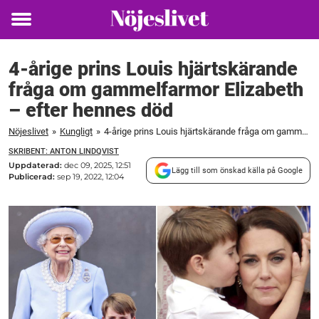
Toggle
menu
4-årige prins Louis hjärtskärande
fråga om gammelfarmor Elizabeth
– efter hennes död
Nöjeslivet
»
Kungligt
»
4-årige prins Louis hjärtskärande fråga om gammelfarmor Elizabeth – efter hennes död
SKRIBENT: ANTON LINDQVIST
Uppdaterad:
dec 09, 2025, 12:51
Lägg till som önskad källa på Google
Publicerad:
sep 19, 2022, 12:04