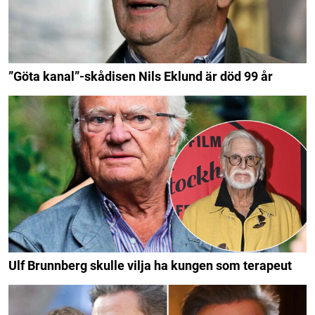
”Göta kanal”-skådisen Nils Eklund är död 99 år
Ulf Brunnberg skulle vilja ha kungen som terapeut