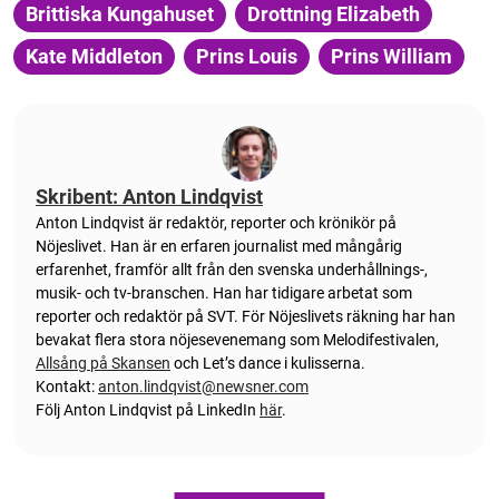
Brittiska Kungahuset
Drottning Elizabeth
Kate Middleton
Prins Louis
Prins William
Skribent: Anton Lindqvist
Anton
Lindqvist
är redaktör, reporter och krönikör på
Nöjeslivet. Han är en erfaren journalist med mångårig
erfarenhet, framför allt från den svenska underhållnings-,
musik- och tv-branschen. Han har tidigare arbetat som
reporter och redaktör på SVT. För Nöjeslivets räkning har han
bevakat flera stora nöjesevenemang som Melodifestivalen,
Allsång på Skansen
och Let’s dance i kulisserna.
Kontakt:
anton.lindqvist@newsner.com
Följ Anton Lindqvist på LinkedIn
här
.