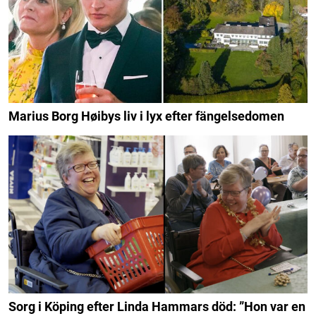
Marius Borg Høibys liv i lyx efter fängelsedomen
Sorg i Köping efter Linda Hammars död: ”Hon var en