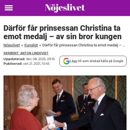
Toggle
menu
Därför får prinsessan Christina ta
emot medalj – av sin bror kungen
Nöjeslivet
»
Kungligt
»
Därför får prinsessan Christina ta emot medalj – av sin bror kungen
SKRIBENT: ANTON LINDQVIST
Uppdaterad:
dec 08, 2025, 09:16
Lägg till som önskad källa på Google
Publicerad:
okt 21, 2021, 10:45