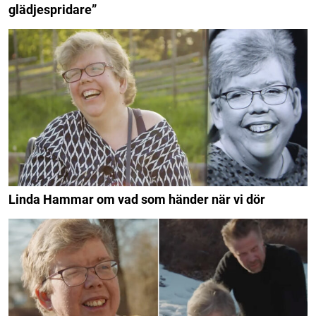
glädjespridare”
Linda Hammar om vad som händer när vi dör