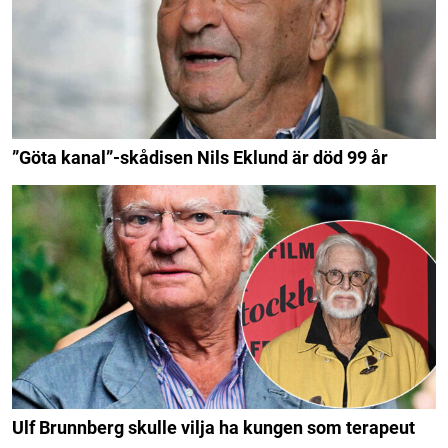
”Göta kanal”-skådisen Nils Eklund är död 99 år
Ulf Brunnberg skulle vilja ha kungen som terapeut