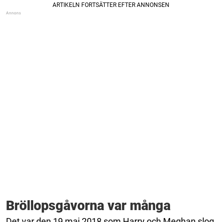
Bröllopsgåvorna var många
Det var den 19 maj 2018 som Harry och Meghan slog