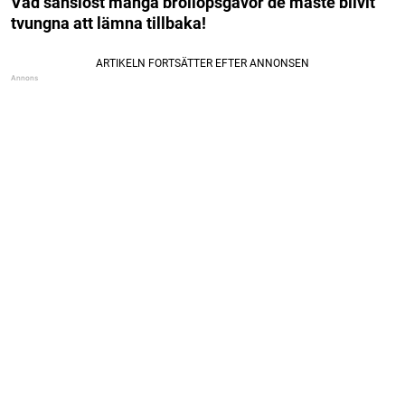
Vad sanslöst många bröllopsgåvor de måste blivit
tvungna att lämna tillbaka!