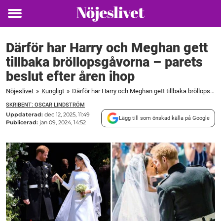
Toggle
menu
Därför har Harry och Meghan gett
tillbaka bröllopsgåvorna – parets
beslut efter åren ihop
Nöjeslivet
»
Kungligt
»
Därför har Harry och Meghan gett tillbaka bröllopsgåvorna – parets beslut efter åren ihop
SKRIBENT: OSCAR LINDSTRÖM
Uppdaterad:
dec 12, 2025, 11:49
Lägg till som önskad källa på Google
Publicerad:
jan 09, 2024, 14:52