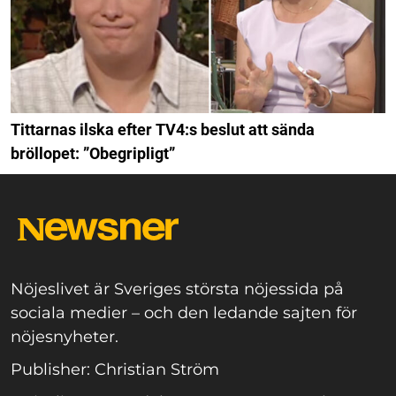
Tittarnas ilska efter TV4:s beslut att sända
bröllopet: ”Obegripligt”
Nöjeslivet är Sveriges största nöjessida på
sociala medier – och den ledande sajten för
nöjesnyheter.
Publisher: Christian Ström