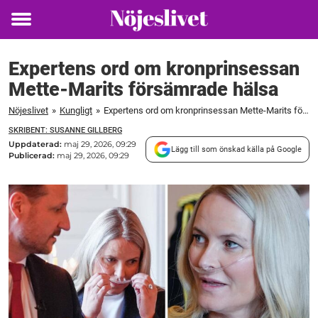
Toggle
menu
Expertens ord om kronprinsessan
Mette-Marits försämrade hälsa
Nöjeslivet
»
Kungligt
»
Expertens ord om kronprinsessan Mette-Marits försämrade hälsa
SKRIBENT: SUSANNE GILLBERG
Uppdaterad:
maj 29, 2026, 09:29
Lägg till som önskad källa på Google
Publicerad:
maj 29, 2026, 09:29