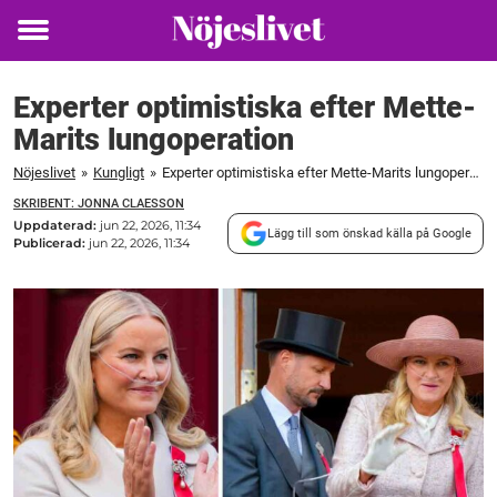
Toggle
menu
Experter optimistiska efter Mette-
Marits lungoperation
Nöjeslivet
»
Kungligt
»
Experter optimistiska efter Mette-Marits lungoperation
SKRIBENT: JONNA CLAESSON
Uppdaterad:
jun 22, 2026, 11:34
Lägg till som önskad källa på Google
Publicerad:
jun 22, 2026, 11:34