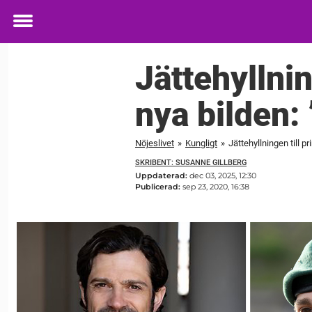
Toggle
menu
Jättehyllnin
nya bilden:
Nöjeslivet
»
Kungligt
»
Jättehyllningen till pr
SKRIBENT: SUSANNE GILLBERG
Uppdaterad:
dec 03, 2025, 12:30
Publicerad:
sep 23, 2020, 16:38