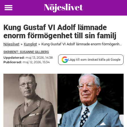
Toggle
menu
Kung Gustaf VI Adolf lämnade
enorm förmögenhet till sin familj
Nöjeslivet
»
Kungligt
»
Kung Gustaf VI Adolf lämnade enorm förmögenhet till sin familj
SKRIBENT: SUSANNE GILLBERG
Uppdaterad:
maj 13, 2026, 14:38
Lägg till som önskad källa på Google
Publicerad:
maj 12, 2026, 15:34