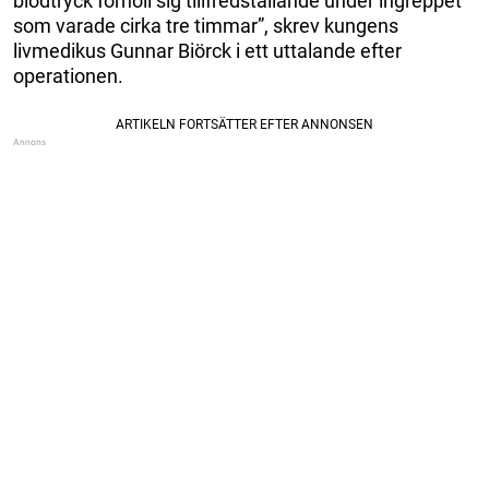
blodtryck förhöll sig tillfredställande under ingreppet
som varade cirka tre timmar”, skrev kungens
livmedikus Gunnar Biörck i ett uttalande efter
operationen.