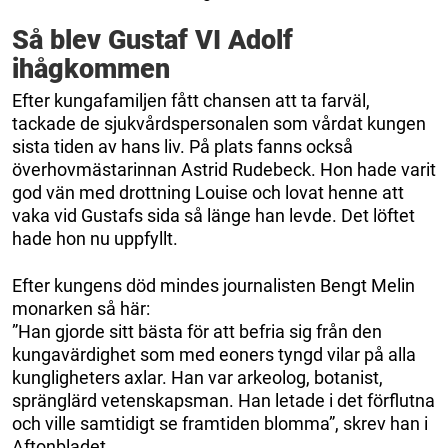
Så blev Gustaf VI Adolf
ihågkommen
Efter kungafamiljen fått chansen att ta farväl,
tackade de sjukvårdspersonalen som vårdat kungen
sista tiden av hans liv. På plats fanns också
överhovmästarinnan Astrid Rudebeck. Hon hade varit
god vän med drottning Louise och lovat henne att
vaka vid Gustafs sida så länge han levde. Det löftet
hade hon nu uppfyllt.
Efter kungens död mindes journalisten Bengt Melin
monarken så här:
”Han gjorde sitt bästa för att befria sig från den
kungavärdighet som med eoners tyngd vilar på alla
kungligheters axlar. Han var arkeolog, botanist,
spränglärd vetenskapsman. Han letade i det förflutna
och ville samtidigt se framtiden blomma”, skrev han i
Aftonbladet.