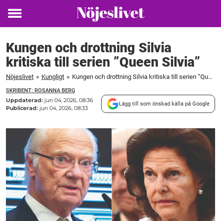
Toggle
menu
Kungen och drottning Silvia
kritiska till serien ”Queen Silvia”
Nöjeslivet
»
Kungligt
»
Kungen och drottning Silvia kritiska till serien ”Queen Silvia”
SKRIBENT: ROSANNA BERG
Uppdaterad:
jun 04, 2026, 08:36
Lägg till som önskad källa på Google
Publicerad:
jun 04, 2026, 08:33