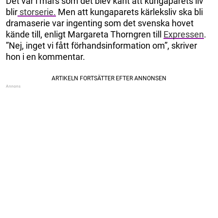
Det var i mars som det blev känt att kungaparets liv
blir
storserie.
Men att kungaparets kärleksliv ska bli
dramaserie var ingenting som det svenska hovet
kände till, enligt Margareta Thorngren till
Expressen
.
”Nej, inget vi fått förhandsinformation om”, skriver
hon i en kommentar.