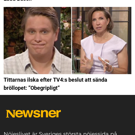
Tittarnas ilska efter TV4:s beslut att sända
bröllopet: ”Obegripligt”
Nöjeslivet är Sveriges största nöjessida på