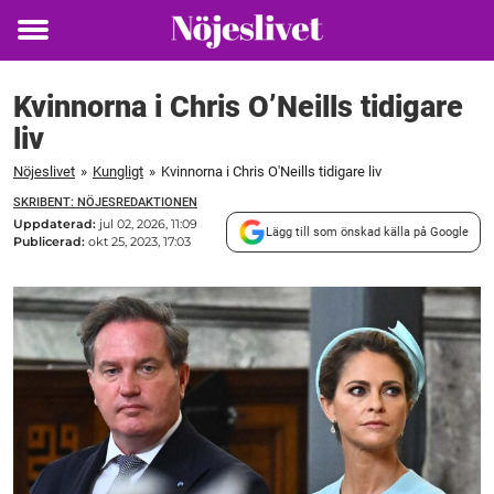
Toggle
menu
Kvinnorna i Chris O’Neills tidigare
liv
Nöjeslivet
»
Kungligt
»
Kvinnorna i Chris O'Neills tidigare liv
SKRIBENT: NÖJESREDAKTIONEN
Uppdaterad:
jul 02, 2026, 11:09
Lägg till som önskad källa på Google
Publicerad:
okt 25, 2023, 17:03