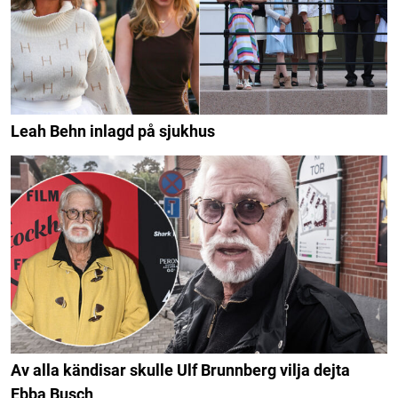
Leah Behn inlagd på sjukhus
Av alla kändisar skulle Ulf Brunnberg vilja dejta
Ebba Busch