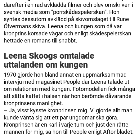
därefter i en rad avklädda filmer och blev omskriven i
svensk media som ”porrskådespelerskan”. Hon
syntes dessutom avklädd på skivomslaget till Rune
Öfvermans skiva. Leena och kungen som då var
kronprins korsade vägar och enligt skådespelerskan
hettade en romans till snabbt.
Leena Skoogs omtalade
uttalanden om kungen
1970 gjorde hon bland annat en uppmärksammad
intervju med magasinet People där Leena talade ut
om relationen med kungen. Fotomodellen fick många
att sätta kaffet i halsen när hon berömde dåvarande
kronprinsens manlighet.
– Ja, visst kysste kronprinsen mig. Vi gjorde allt man
kunde vänta sig att ett par ungdomar ska göra.
Kronprinsen är en karl i varje tum och just den rätte
mannen för mig, sa hon till People enligt Aftonbladet.