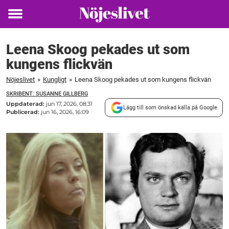
Toggle
menu
Leena Skoog pekades ut som
kungens flickvän
Nöjeslivet
»
Kungligt
»
Leena Skoog pekades ut som kungens flickvän
SKRIBENT: SUSANNE GILLBERG
Uppdaterad:
jun 17, 2026, 08:31
Lägg till som önskad källa på Google
Publicerad:
jun 16, 2026, 16:09