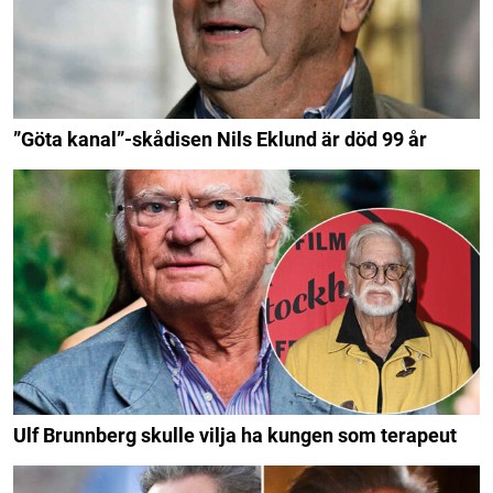
”Göta kanal”-skådisen Nils Eklund är död 99 år
Ulf Brunnberg skulle vilja ha kungen som terapeut