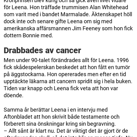
Kronprinsen blev kung och så gick även livet vidare
för Leena. Hon träffade trummisen Alan Whitehead
som varit med i bandet Marmalade. Äktenskapet höll
dock inte och senare gifte Leena om sig med
amerikanska affärsmannen Jim Feeney som hon fick
dottern Bonnie med.
Drabbades av cancer
Men under 90-talet förändrades allt för Leena. 1996
fick skådespelerskan beskedet att hon fått en tumör
på äggstockarna. Hon opererades men efter en tid
upptäckte läkarna att cancern spridit sig i hela buken.
Tiden var knapp och Leena fick veta att hon var
döende.
Samma år berättar Leena i en intervju med
Aftonbladet att hon skrivit både testamente och
förberett sina önskningar kring sin begravning.
– Allt sånt är klart nu. Det är viktigt det är gjort ör de