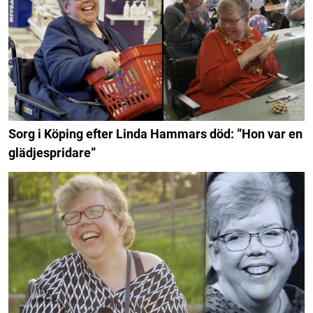
Sorg i Köping efter Linda Hammars död: ”Hon var en
glädjespridare”