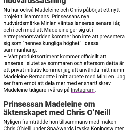
hudvårdssatsning
Nu har också Madeleine och Chris påbörjat ett nytt
projekt tillsammans. Prinsessans nya
hudvårdsmärke Minlen väntas lanseras senare i år,
och i och med att Madeleine ger sig ut i
entreprenörsvärlden kommer hon inte att presentera
sig som ”hennes kungliga höghet” i dessa
sammanhang.
– Vårt produktsortiment kommer officiellt att
lanseras i slutet av sommaren och eftersom detta är
ett privat initiativ kommer jag att använda mitt namn
Madeleine Bernadotte i mitt arbete med MinLen. Jag
ser fram emot att dela mer med er snart! skrev
Madeleine tidigare i våras på
Instagram
.
Prinsessan Madeleine om
äktenskapet med Chris O’Neill
Nyligen framträdde hon tillsammans med maken
Chris O’Neill
under SpaAwards i tyska Köningswinter.