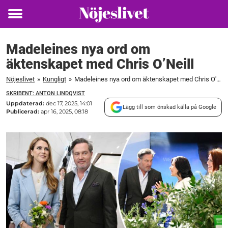
Toggle
menu
Madeleines nya ord om
äktenskapet med Chris O’Neill
Nöjeslivet
»
Kungligt
»
Madeleines nya ord om äktenskapet med Chris O'Neill
SKRIBENT: ANTON LINDQVIST
Uppdaterad:
dec 17, 2025, 14:01
Lägg till som önskad källa på Google
Publicerad:
apr 16, 2025, 08:18