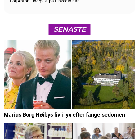
Följ Anton Lindqvist på LinkedIn
här
.
SENASTE
Marius Borg Høibys liv i lyx efter fängelsedomen