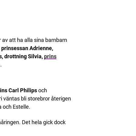
r av att ha alla sina barnbarn
:
prinsessan Adrienne,
, drottning Silvia,
prins
n
.
ins Carl Philips
och
ri väntas bli storebror återigen
a och Estelle.
taåringen. Det hela gick dock