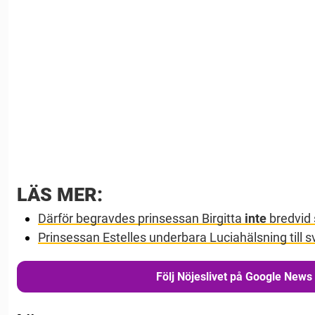
LÄS MER:
Därför begravdes prinsessan Birgitta
inte
bredvid
Prinsessan Estelles underbara Luciahälsning till s
Följ Nöjeslivet på Google News