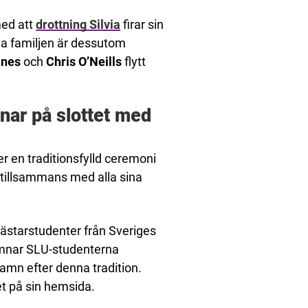
med att
drottning Silvia
firar sin
la familjen är dessutom
ines
och
Chris O’Neills
flytt
nar på slottet med
r en traditionsfylld ceremoni
 tillsammans med alla sina
ästarstudenter från Sveriges
ämnar SLU-studenterna
 namn efter denna tradition.
t på sin hemsida.