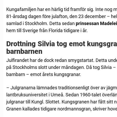
Kungafamiljen har en härlig tid framför sig. Inte nog 
81-årsdag dagen före julafton, den 23 december – he
samlad i Stockholm. Detta sedan
prinsessan Madele
hem till Sverige från Florida tidigare i år.
Drottning Silvia tog emot kungsgra
barnbarnen
Julfirandet har de dock redan smygstartat. Detta unde
på Stockholms slott under måndagen. Då tog Silvia –
barnbarn – emot årets kungsgranar.
– Julgranarna lämnades traditionsenligt över av jägm
lantbruksuniversitet i Umeå. Sedan 1960-talet överl
julgranar till Kungl. Slottet. Kungsgranen har fått sitt
Granen kallades tidigare nordmannsgran, skriver hove