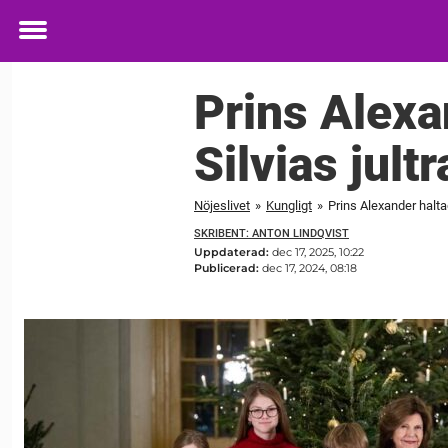
Toggle
menu
Prins Alexa
Silvias jultr
Nöjeslivet
»
Kungligt
»
Prins Alexander haltad
SKRIBENT: ANTON LINDQVIST
Uppdaterad:
dec 17, 2025, 10:22
Publicerad:
dec 17, 2024, 08:18