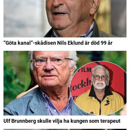
”Göta kanal”-skådisen Nils Eklund är död 99 år
Ulf Brunnberg skulle vilja ha kungen som terapeut