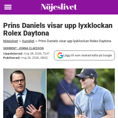
Toggle
menu
Prins Daniels visar upp lyxklockan
Rolex Daytona
Nöjeslivet
»
Kungligt
»
Prins Daniels visar upp lyxklockan Rolex Daytona
SKRIBENT: JONNA CLAESSON
Uppdaterad:
maj 28, 2026, 13:47
Lägg till som önskad källa på Google
Publicerad:
maj 26, 2026, 08:52