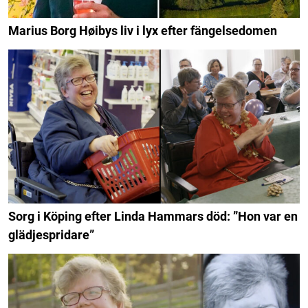
Marius Borg Høibys liv i lyx efter fängelsedomen
Sorg i Köping efter Linda Hammars död: ”Hon var en
glädjespridare”