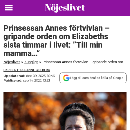
Toggle
menu
Prinsessan Annes förtvivlan –
gripande orden om Elizabeths
sista timmar i livet: ”Till min
mamma…”
Nöjeslivet
»
Kungligt
»
Prinsessan Annes förtvivlan – gripande orden om Elizabeths sista timmar i livet: "Till min mamma..."
SKRIBENT: SUSANNE GILLBERG
Uppdaterad:
dec 09, 2025, 10:46
Lägg till som önskad källa på Google
Publicerad:
sep 14, 2022, 13:53