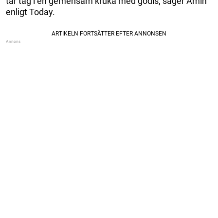
tar tag i en gemensam kruka med godis, säger Amin
enligt Today.