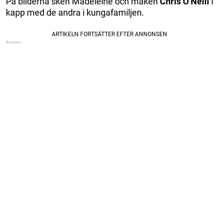
På bilderna sken Madeleine och maken
Chris O’Neill
i
kapp med de andra i kungafamiljen.