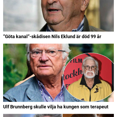
”Göta kanal”-skådisen Nils Eklund är död 99 år
Ulf Brunnberg skulle vilja ha kungen som terapeut