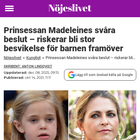
Toggle
menu
Prinsessan Madeleines svåra
beslut – riskerar bli stor
besvikelse för barnen framöver
Nöjeslivet
»
Kungligt
»
Prinsessan Madeleines svåra beslut – riskerar bli stor besvikelse för barnen framöver
SKRIBENT: ANTON LINDQVIST
Uppdaterad:
dec 08, 2025, 09:15
Lägg till som önskad källa på Google
Publicerad:
okt 14, 2021, 11:11