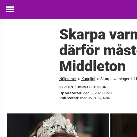
Toggle
menu
Skarpa varn
därför måst
Middleton
Nöjeslivet
»
Kungligt
»
Skarpa varningen til
SKRIBENT: JONNA CLAESSON
Uppdaterad:
dec 12, 2025, 13:28
Publicerad:
mar 05, 2024, 14:10