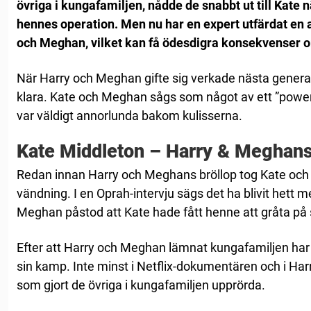
övriga i kungafamiljen, nådde de snabbt ut till Kate 
hennes operation. Men nu har en expert utfärdat en a
och Meghan, vilket kan få ödesdigra konsekvenser om 
När Harry och Meghan gifte sig verkade nästa generat
klara. Kate och Meghan sågs som något av ett ”power
var väldigt annorlunda bakom kulisserna.
Kate Middleton – Harry & Meghans
Redan innan Harry och Meghans bröllop tog Kate och
vändning. I en Oprah-intervju sägs det ha blivit hett m
Meghan påstod att Kate hade fått henne att gråta på 
Efter att Harry och Meghan lämnat kungafamiljen har 
sin kamp. Inte minst i Netflix-dokumentären och i Ha
som gjort de övriga i kungafamiljen upprörda.