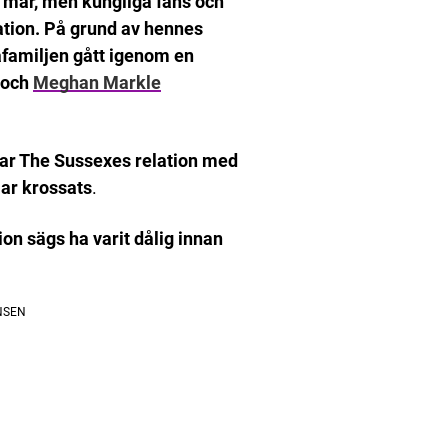
 mår, men kungliga fans och
ation. På grund av hennes
familjen gått igenom en
och
Meghan Markle
ar The Sussexes relation med
ar krossats
.
n sägs ha varit dålig innan