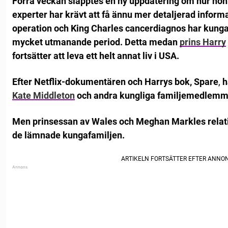
Förra veckan släpptes en ny uppdatering om hur hon
experter har krävt att få ännu mer detaljerad inform
operation och King Charles cancerdiagnos har kunga
mycket utmanande period. Detta medan
prins Harry
fortsätter att leva ett helt annat liv i USA.
Efter Netflix-dokumentären och Harrys bok, Spare
,
h
Kate Middleton
och andra kungliga familjemedlemm
Men prinsessan av Wales och Meghan Markles relatio
de lämnade kungafamiljen.