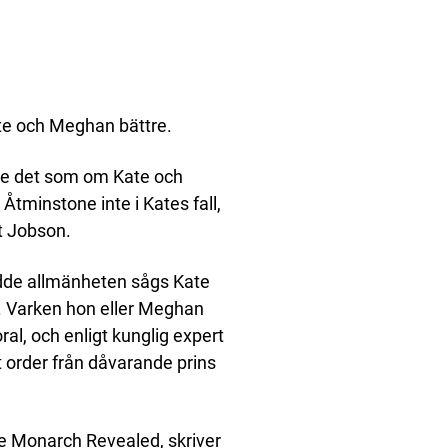
ate och Meghan bättre.
ade det som om Kate och
tminstone inte i Kates fall,
t Jobson.
dde allmänheten sågs Kate
m. Varken hon eller Meghan
ral, och enligt kunglig expert
 order från dåvarande prins
the Monarch Revealed, skriver