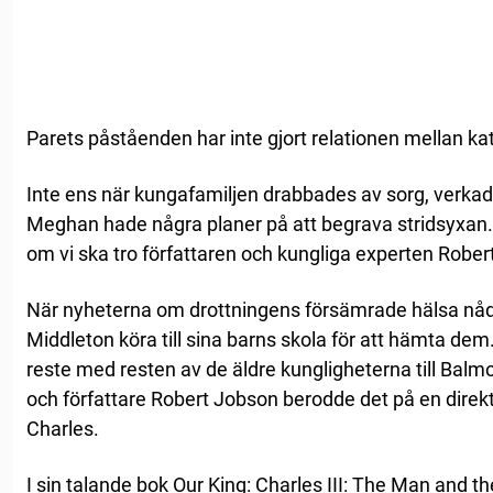
Parets påståenden har inte gjort relationen mellan k
Inte ens när kungafamiljen drabbades av sorg, verk
Meghan hade några planer på att begrava stridsyxan. Å
om vi ska tro författaren och kungliga experten Rober
När nyheterna om drottningens försämrade hälsa nå
Middleton köra till sina barns skola för att hämta de
reste med resten av de äldre kungligheterna till Balmo
och författare Robert Jobson berodde det på en direkt
Charles.
I sin talande bok Our King: Charles III: The Man and 