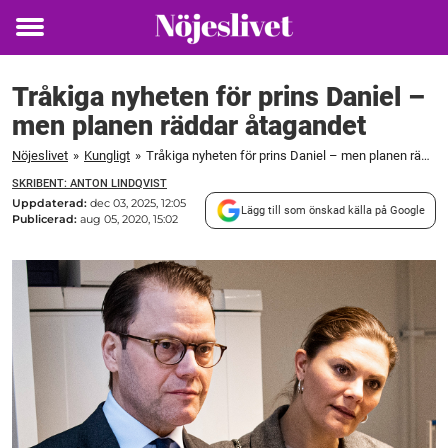
Toggle
menu
Tråkiga nyheten för prins Daniel –
men planen räddar åtagandet
Nöjeslivet
»
Kungligt
»
Tråkiga nyheten för prins Daniel – men planen räddar åtagandet
SKRIBENT: ANTON LINDQVIST
Uppdaterad:
dec 03, 2025, 12:05
Lägg till som önskad källa på Google
Publicerad:
aug 05, 2020, 15:02