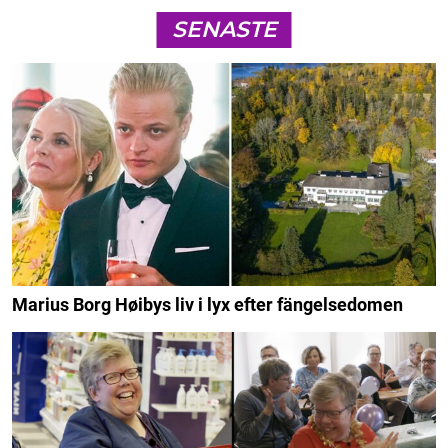
SENASTE
Marius Borg Høibys liv i lyx efter fängelsedomen