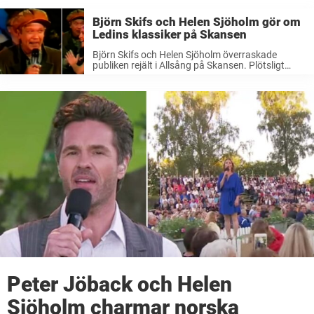
Björn Skifs och Helen Sjöholm gör om
Ledins klassiker på Skansen
Björn Skifs och Helen Sjöholm överraskade
publiken rejält i Allsång på Skansen. Plötsligt
gjorde de folkkära stjärnorna om hitlåten
ordentligt. Björn Skifs får utan tvekan anses som
en av Sveriges största underhållare genom
tiderna. Finns ...
Peter Jöback och Helen
Sjöholm charmar norska