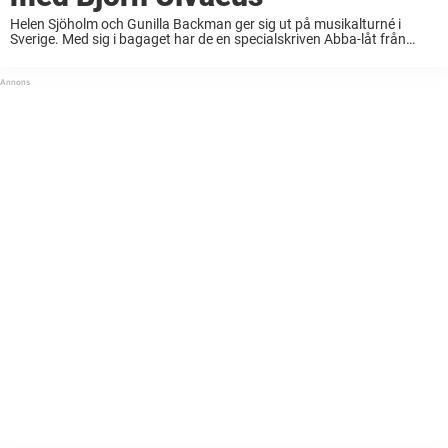
Helen Sjöholm och Gunilla Backman ger sig ut på musikalturné i
Sverige. Med sig i bagaget har de en specialskriven Abba-låt från
Björn Ulvaeus – som kommer framföras för första gången någonsin.
– Den är ...