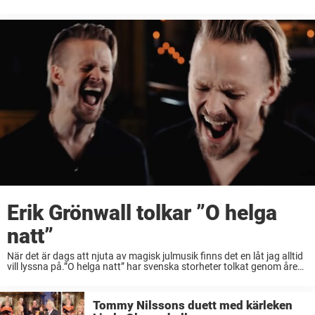
mot rockikon till ett privatliv präglat av intensiva och omskrivna ...
Erik Grönwall tolkar ”O helga
natt”
När det är dags att njuta av magisk julmusik finns det en låt jag alltid
vill lyssna på.”O helga natt” har svenska storheter tolkat genom åren,
men nu ger de nytt liv åt klassikern.För när ...
Tommy Nilssons duett med kärleken