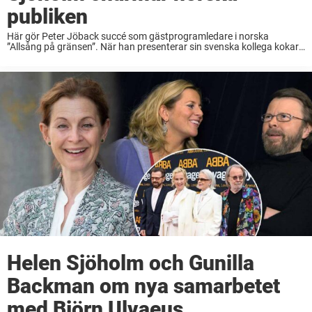
publiken
Här gör Peter Jöback succé som gästprogramledare i norska
”Allsång på gränsen”. När han presenterar sin svenska kollega kokar
publiken. ”Allsång på gränsen” var norsk tv:s motsvarighet till vårt
eget ”Allsång på Skansen”. Ett kanske lite ...
Helen Sjöholm och Gunilla
Backman om nya samarbetet
med Björn Ulvaeus