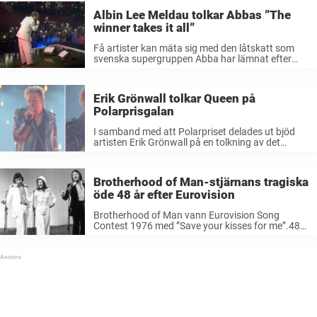
Albin Lee Meldau tolkar Abbas ”The
winner takes it all”
Få artister kan mäta sig med den låtskatt som
svenska supergruppen Abba har lämnat efter
sigSå när självaste Albin Lee Meldau fick tolka
”The winner takes it all” skapade han ett
ögonblick som många sent ...
Erik Grönwall tolkar Queen på
Polarprisgalan
I samband med att Polarpriset delades ut bjöd
artisten Erik Grönwall på en tolkning av det
ikoniska bandet Queen. Läs mer.
Brotherhood of Man-stjärnans tragiska
öde 48 år efter Eurovision
Brotherhood of Man vann Eurovision Song
Contest 1976 med ”Save your kisses for me”.48
år efter framgången drabbades gruppen av ett
hårt slag. Den brittiska popgruppen Brotherhood
of Man satte hjärtan i brand i mitten ...