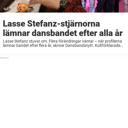
Lasse Stefanz-stjärnorna
lämnar dansbandet efter alla år
Lasse Stefanz stuvar om. Flera förändringar väntar – när profilerna
lämnar bandet efter flera år, skriver Dansbandsnytt. Kultförklarade
dansbandet Lasse Stefanz skakades om i fjol när gitarristen och
kapellmästaren Christer Ericsson drabbades av en hjärtinfarkt ...