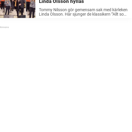
Linda Olsson hyllas
Tommy Nilsson gör gemensam sak med kärleken
Linda Olsson. Här sjunger de klassikern ”Allt som
jag känner” tillsammans – och gör succé. Tommy
Nilsson har precis gått i mål med kyrkoturnén
”Öppna din dörr”. Det ...