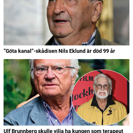
”Göta kanal”-skådisen Nils Eklund är död 99 år
Ulf Brunnberg skulle vilja ha kungen som terapeut