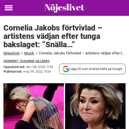
Toggle
menu
Cornelia Jakobs förtvivlad –
artistens vädjan efter tunga
bakslaget: ”Snälla…”
Nöjeslivet
»
Musik
»
Cornelia Jakobs förtvivlad – artistens vädjan efter tunga bakslaget: "Snälla..."
SKRIBENT: SUSANNE GILLBERG
Uppdaterad:
dec 08, 2025, 11:53
Lägg till som önskad källa på Google
Publicerad:
maj 09, 2022, 15:54