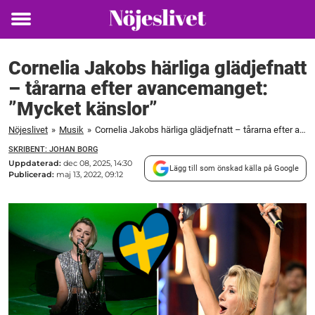
Toggle
menu
Cornelia Jakobs härliga glädjefnatt
– tårarna efter avancemanget:
”Mycket känslor”
Nöjeslivet
»
Musik
»
Cornelia Jakobs härliga glädjefnatt – tårarna efter avancemanget: ”Mycket känslor”
SKRIBENT: JOHAN BORG
Uppdaterad:
dec 08, 2025, 14:30
Lägg till som önskad källa på Google
Publicerad:
maj 13, 2022, 09:12