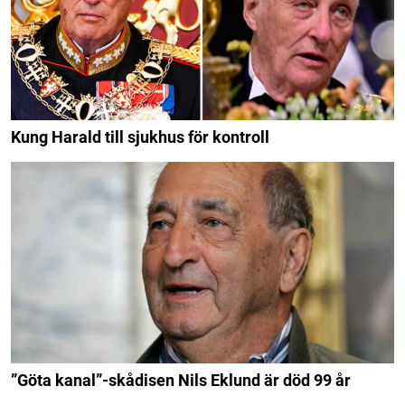
Kung Harald till sjukhus för kontroll
”Göta kanal”-skådisen Nils Eklund är död 99 år