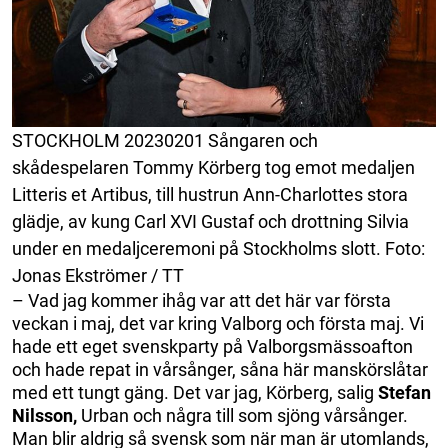
STOCKHOLM 20230201 Sångaren och
skådespelaren Tommy Körberg tog emot medaljen
Litteris et Artibus, till hustrun Ann-Charlottes stora
glädje, av kung Carl XVI Gustaf och drottning Silvia
under en medaljceremoni på Stockholms slott. Foto:
Jonas Ekströmer / TT
– Vad jag kommer ihåg var att det här var första
veckan i maj, det var kring Valborg och första maj. Vi
hade ett eget svenskparty på Valborgsmässoafton
och hade repat in vårsånger, såna här manskörslåtar
med ett tungt gäng. Det var jag, Körberg, salig
Stefan
Nilsson,
Urban och några till som sjöng vårsånger.
Man blir aldrig så svensk som när man är utomlands,