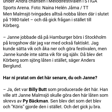
under Andra chansen i Melodifestivalen i STIGA
Sports Arena. Foto: Naina Helén Jåma / TT
Men Malmsjö tvingades alltså nobba låten där i slutet
på 1980-talet – och då gick frågan i stället till
Körberg.
– Janne jobbade då på Hamburger börs i Stockholm
på krogshow där jag var med också faktiskt. Jag
kunde sätta vik och åka ner och göra festivalen, men
Janne kunde inte sätta vik för sig själv. Då blev det
Körberg som sjöng låten i stället, säger Anders
Berglund.
Har ni pratat om det här senare, du och Janne?
– Ja, det var
Billy Butt
som producerade det här. Han
ville att Janne Malmsjö skulle göra den här låten som
skrevs av
Py Bäckman
. Sen blev det som det blev
och ”Köris” gjorde den i stället. Och det gick ju bra.