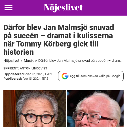
Toggle
menu
Därför blev Jan Malmsjö snuvad
på succén – dramat i kulisserna
när Tommy Körberg gick till
historien
Nöjeslivet
»
Musik
»
Därför blev Jan Malmsjö snuvad på succén – dramat i kulisserna när Tommy Körberg gick till historien
SKRIBENT: ANTON LINDQVIST
Uppdaterad:
dec 12, 2025, 13:09
Lägg till som önskad källa på Google
Publicerad:
feb 16, 2024, 15:15