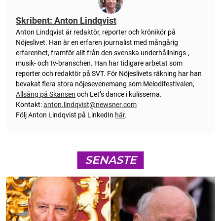
Skribent: Anton Lindqvist
Anton
Lindqvist
är redaktör, reporter och krönikör på
Nöjeslivet. Han är en erfaren journalist med mångårig
erfarenhet, framför allt från den svenska underhållnings-,
musik- och tv-branschen. Han har tidigare arbetat som
reporter och redaktör på SVT. För Nöjeslivets räkning har han
bevakat flera stora nöjesevenemang som Melodifestivalen,
Allsång på Skansen
och Let’s dance i kulisserna.
Kontakt:
anton.lindqvist@newsner.com
Följ Anton Lindqvist på LinkedIn
här
.
SENASTE