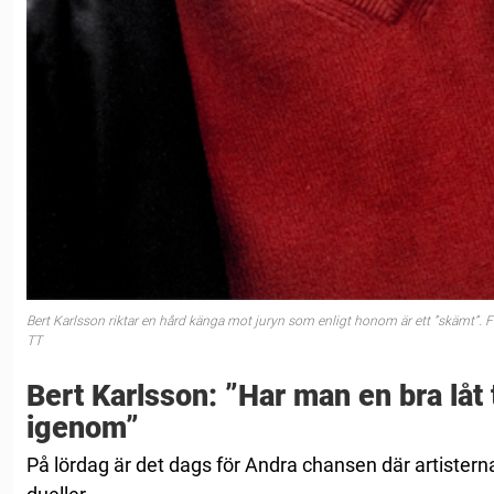
Bert Karlsson riktar en hård känga mot juryn som enligt honom är ett ”skämt”
TT
Bert Karlsson: ”Har man en bra låt
igenom”
På lördag är det dags för Andra chansen där artistern