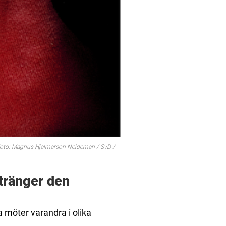
. Foto: Magnus Hjalmarson Neideman / SvD /
 tränger den
a möter varandra i olika