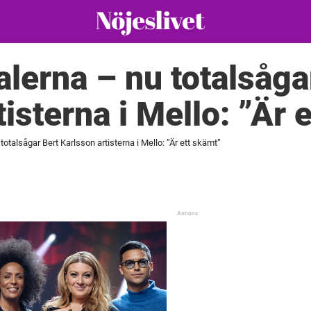
alerna – nu totalsåga
isterna i Mello: ”Är 
totalsågar Bert Karlsson artisterna i Mello: ”Är ett skämt”