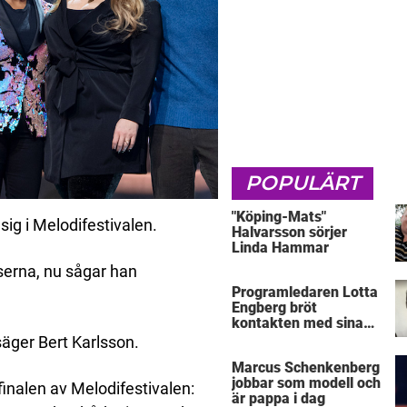
POPULÄRT
"Köping-Mats"
sig i Melodifestivalen.
Halvarsson sörjer
Linda Hammar
serna, nu sågar han
Programledaren Lotta
Engberg bröt
kontakten med sina
föräldrar
 säger Bert Karlsson.
Marcus Schenkenberg
jobbar som modell och
finalen av Melodifestivalen:
är pappa i dag