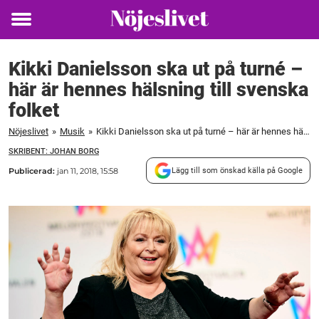
Toggle
menu
Kikki Danielsson ska ut på turné –
här är hennes hälsning till svenska
folket
Nöjeslivet
»
Musik
»
Kikki Danielsson ska ut på turné – här är hennes hälsning till svenska folket
SKRIBENT: JOHAN BORG
Publicerad:
jan 11, 2018, 15:58
Lägg till som önskad källa på Google