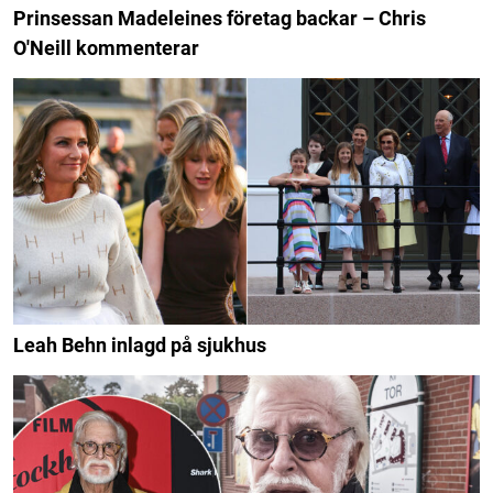
Prinsessan Madeleines företag backar – Chris
O'Neill kommenterar
Leah Behn inlagd på sjukhus