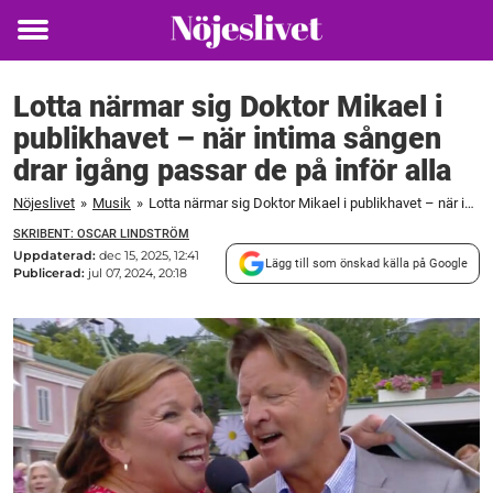
Toggle
menu
Lotta närmar sig Doktor Mikael i
publikhavet – när intima sången
drar igång passar de på inför alla
Nöjeslivet
»
Musik
»
Lotta närmar sig Doktor Mikael i publikhavet – när intima sången drar igång passar de på inför alla
SKRIBENT: OSCAR LINDSTRÖM
Uppdaterad:
dec 15, 2025, 12:41
Lägg till som önskad källa på Google
Publicerad:
jul 07, 2024, 20:18