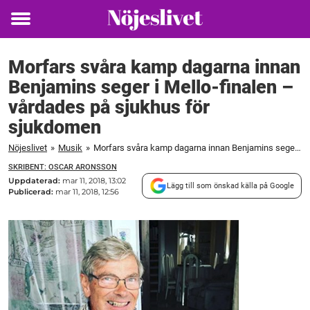
Toggle
menu
Morfars svåra kamp dagarna innan
Benjamins seger i Mello-finalen –
vårdades på sjukhus för
sjukdomen
Nöjeslivet
»
Musik
»
Morfars svåra kamp dagarna innan Benjamins seger i Mello-finalen – vårdades på sjukhus för sjukdomen
SKRIBENT: OSCAR ARONSSON
Uppdaterad:
mar 11, 2018, 13:02
Lägg till som önskad källa på Google
Publicerad:
mar 11, 2018, 12:56