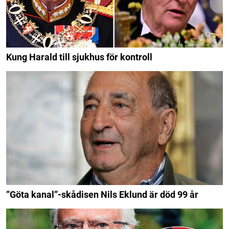
Kung Harald till sjukhus för kontroll
”Göta kanal”-skådisen Nils Eklund är död 99 år