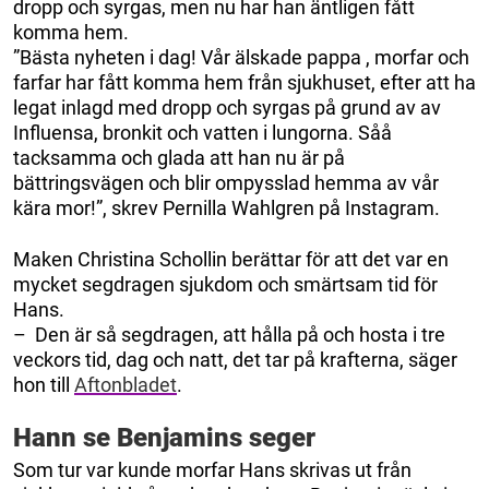
dropp och syrgas, men nu har han äntligen fått
komma hem.
”Bästa nyheten i dag! Vår älskade pappa , morfar och
farfar har fått komma hem från sjukhuset, efter att ha
legat inlagd med dropp och syrgas på grund av av
Influensa, bronkit och vatten i lungorna. Såå
tacksamma och glada att han nu är på
bättringsvägen och blir ompysslad hemma av vår
kära mor!”, skrev Pernilla Wahlgren på Instagram.
Maken Christina Schollin berättar för att det var en
mycket segdragen sjukdom och smärtsam tid för
Hans.
– Den är så segdragen, att hålla på och hosta i tre
veckors tid, dag och natt, det tar på krafterna, säger
hon till
Aftonbladet
.
Hann se Benjamins seger
Som tur var kunde morfar Hans skrivas ut från