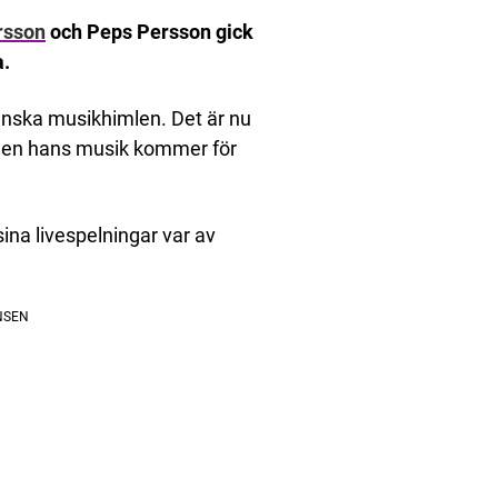
rsson
och Peps Persson gick
a.
enska musikhimlen. Det är nu
 men hans musik kommer för
na livespelningar var av