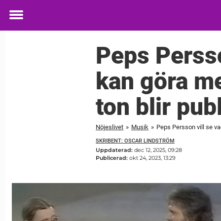
Toggle
menu
Peps Persso
kan göra me
ton blir pu
Nöjeslivet
»
Musik
»
Peps Persson vill se v
SKRIBENT: OSCAR LINDSTRÖM
Uppdaterad:
dec 12, 2025, 09:28
Publicerad:
okt 24, 2023, 13:29