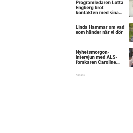
Programledaren Lotta
Engberg bröt
kontakten med sina
föräldrar
Linda Hammar om vad
som händer när vi dör
Nyhetsmorgon-
intervjun med ALS-
forskaren Caroline
Ingre hyllas