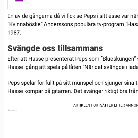
En av de gångerna då vi fick se Peps i sitt esse var nä
”Kvinnaböske” Anderssons populära tv-program ”Hass
1987.
Svängde oss tillsammans
Efter att Hasse presenterat Peps som ”Blueskungen” 
Hasse igång att spela på låten ”När det svängde i lada
Peps spelar för fullt på sitt munspel och sjunger sin
Hasse kompar på gitarren. Det svänger riktigt bra fr