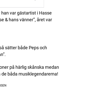
r han var gästartist i Hasse
e & hans vänner”, året var
så sätter både Peps och
n”.
a toner på härlig skånska medan
ån de båda musiklegendarerna!