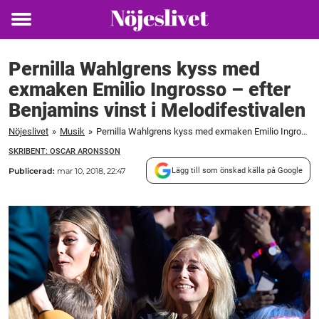
Toggle
menu
Pernilla Wahlgrens kyss med
exmaken Emilio Ingrosso – efter
Benjamins vinst i Melodifestivalen
Nöjeslivet
»
Musik
»
Pernilla Wahlgrens kyss med exmaken Emilio Ingrosso – efter Benjamins vinst i Melodifestivalen
SKRIBENT: OSCAR ARONSSON
Publicerad:
mar 10, 2018, 22:47
Lägg till som önskad källa på Google