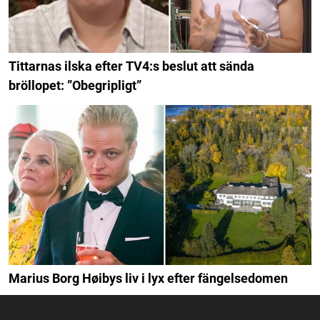
Tittarnas ilska efter TV4:s beslut att sända
bröllopet: ”Obegripligt”
Marius Borg Høibys liv i lyx efter fängelsedomen