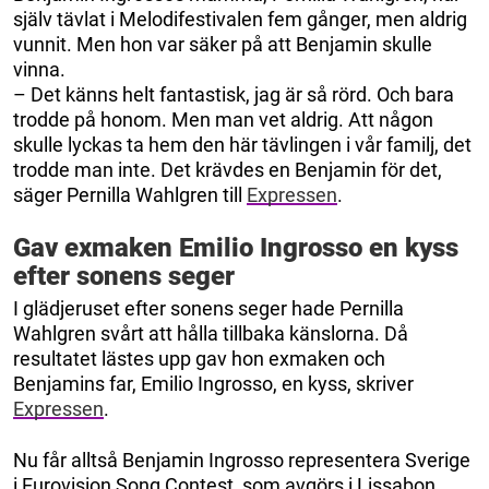
själv tävlat i Melodifestivalen fem gånger, men aldrig
vunnit. Men hon var säker på att Benjamin skulle
vinna.
– Det känns helt fantastisk, jag är så rörd. Och bara
trodde på honom. Men man vet aldrig. Att någon
skulle lyckas ta hem den här tävlingen i vår familj, det
trodde man inte. Det krävdes en Benjamin för det,
säger Pernilla Wahlgren till
Expressen
.
Gav exmaken Emilio Ingrosso en kyss
efter sonens seger
I glädjeruset efter sonens seger hade Pernilla
Wahlgren svårt att hålla tillbaka känslorna. Då
resultatet lästes upp gav hon exmaken och
Benjamins far, Emilio Ingrosso, en kyss, skriver
Expressen
.
Nu får alltså Benjamin Ingrosso representera Sverige
i Eurovision Song Contest, som avgörs i Lissabon.