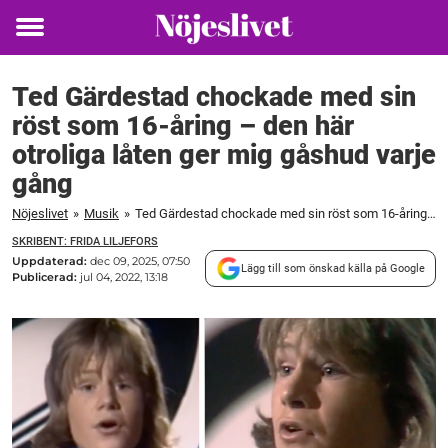
Toggle
menu
Ted Gärdestad chockade med sin
röst som 16-åring – den här
otroliga låten ger mig gåshud varje
gång
Nöjeslivet
»
Musik
»
Ted Gärdestad chockade med sin röst som 16-åring – den här otroliga låten ger mig gåshud varje gång
SKRIBENT: FRIDA LILJEFORS
Uppdaterad:
dec 09, 2025, 07:50
Lägg till som önskad källa på Google
Publicerad:
jul 04, 2022, 13:18