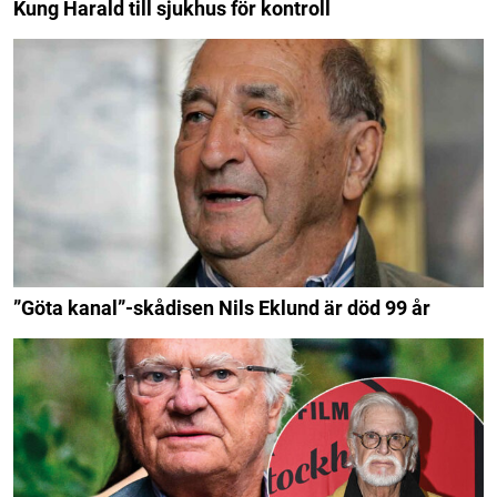
Kung Harald till sjukhus för kontroll
”Göta kanal”-skådisen Nils Eklund är död 99 år