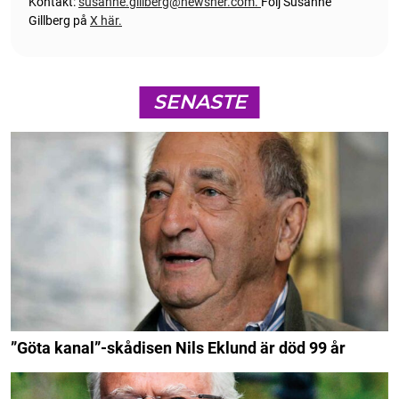
Kontakt:
susanne.gillberg@newsner.com
.
Följ Susanne
Gillberg på
X här.
SENASTE
”Göta kanal”-skådisen Nils Eklund är död 99 år