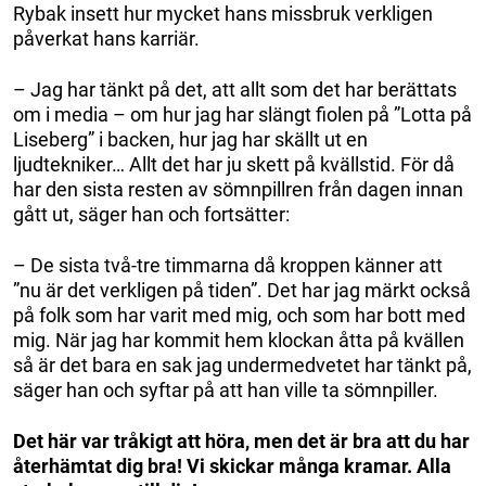
Rybak insett hur mycket hans missbruk verkligen
påverkat hans karriär.
– Jag har tänkt på det, att allt som det har berättats
om i media – om hur jag har slängt fiolen på ”Lotta på
Liseberg” i backen, hur jag har skällt ut en
ljudtekniker… Allt det har ju skett på kvällstid. För då
har den sista resten av sömnpillren från dagen innan
gått ut, säger han och fortsätter:
– De sista två-tre timmarna då kroppen känner att
”nu är det verkligen på tiden”. Det har jag märkt också
på folk som har varit med mig, och som har bott med
mig. När jag har kommit hem klockan åtta på kvällen
så är det bara en sak jag undermedvetet har tänkt på,
säger han och syftar på att han ville ta sömnpiller.
Det här var tråkigt att höra, men det är bra att du har
återhämtat dig bra! Vi skickar många kramar. Alla