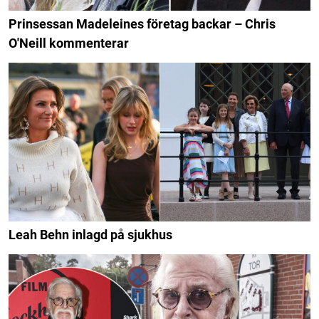
Prinsessan Madeleines företag backar – Chris
O'Neill kommenterar
Leah Behn inlagd på sjukhus