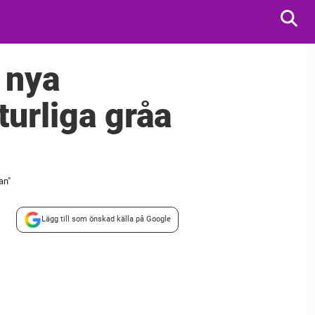
 nya
turliga gråa
an"
Lägg till som önskad källa på Google