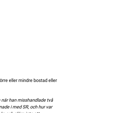
törre eller mindre bostad eller
e när han misshandlade två
nade i med SR, och hur var