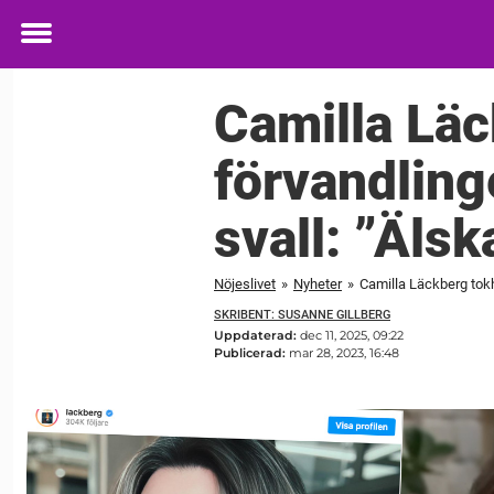
Toggle
menu
Camilla Läc
förvandlinge
svall: ”Älsk
Nöjeslivet
»
Nyheter
»
Camilla Läckberg tokhy
SKRIBENT: SUSANNE GILLBERG
Uppdaterad:
dec 11, 2025, 09:22
Publicerad:
mar 28, 2023, 16:48