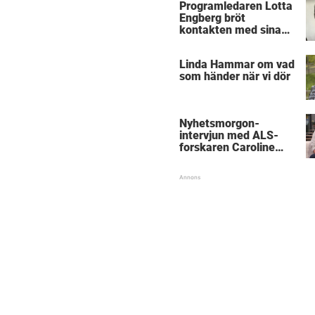
Programledaren Lotta
Engberg bröt
kontakten med sina
föräldrar
Linda Hammar om vad
som händer när vi dör
Nyhetsmorgon-
intervjun med ALS-
forskaren Caroline
Ingre hyllas