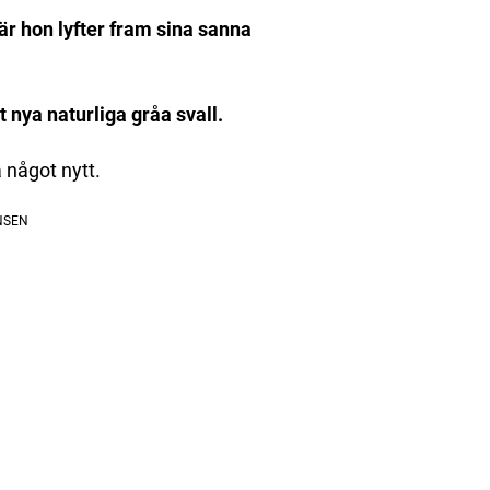
där hon lyfter fram sina sanna
t nya naturliga gråa svall.
a något nytt.