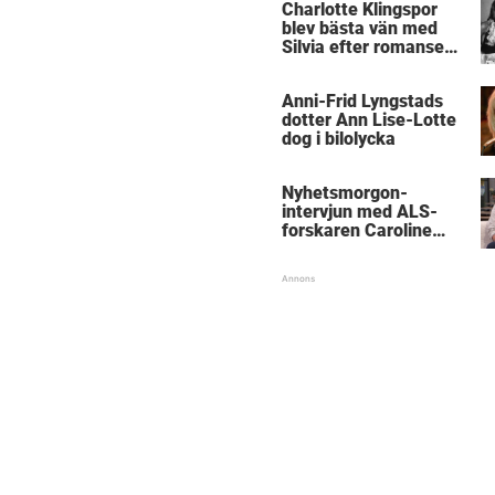
Charlotte Klingspor
blev bästa vän med
Silvia efter romansen
med kungen
Anni-Frid Lyngstads
dotter Ann Lise-Lotte
dog i bilolycka
Nyhetsmorgon-
intervjun med ALS-
forskaren Caroline
Ingre hyllas