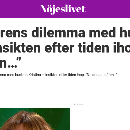
grens dilemma med h
nsikten efter tiden ih
en…”
ma med hustrun Kristina – insikten efter tiden ihop: "De senaste åren..."