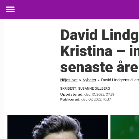
Toggle
menu
David Lind
Kristina – i
senaste år
Nöjeslivet
»
Nyheter
»
David Lindgrens dilem
SKRIBENT: SUSANNE GILLBERG
Uppdaterad:
dec 10, 2025, 07:39
Publicerad:
dec 07, 2022, 10:37