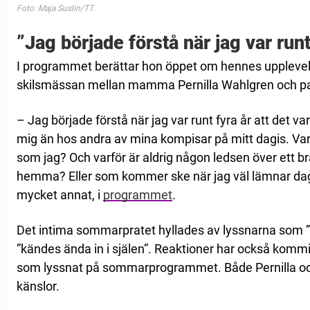
Foto: Maja Suslin/TT.
”Jag började förstå när jag var runt
I programmet berättar hon öppet om hennes upplevel
skilsmässan mellan mamma Pernilla Wahlgren och pa
– Jag började förstå när jag var runt fyra år att det
mig än hos andra av mina kompisar på mitt dagis. Varf
som jag? Och varför är aldrig någon ledsen över ett b
hemma? Eller som kommer ske när jag väl lämnar dagi
mycket annat, i
programmet
.
Det intima sommarpratet hyllades av lyssnarna som ”f
”kändes ända in i själen”. Reaktioner har också kom
som lyssnat på sommarprogrammet. Både Pernilla och 
känslor.