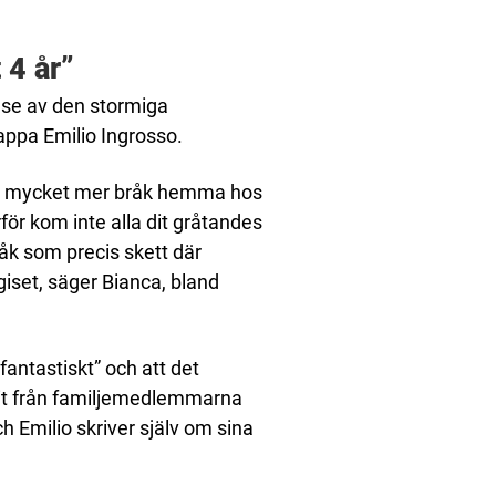
 4 år”
se av den stormiga
ppa Emilio Ingrosso.
 var mycket mer bråk hemma hos
ör kom inte alla dit gråtandes
råk som precis skett där
set, säger Bianca, bland
antastiskt” och att det
mit från familjemedlemmarna
Emilio skriver själv om sina