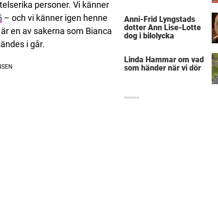
ytelserika personer. Vi känner
5
– och vi känner igen henne
Anni-Frid Lyngstads
dotter Ann Lise-Lotte
en är en av sakerna som Bianca
dog i bilolycka
ändes i går.
Linda Hammar om vad
som händer när vi dör