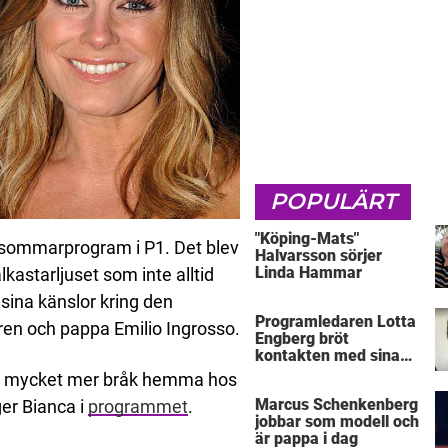
POPULÄRT
"Köping-Mats"
 sommarprogram i P1. Det blev
Halvarsson sörjer
Linda Hammar
kastarljuset som inte alltid
 sina känslor kring den
Programledaren Lotta
en och pappa Emilio Ingrosso.
Engberg bröt
kontakten med sina
föräldrar
 var mycket mer bråk hemma hos
Marcus Schenkenberg
er Bianca i
programmet
.
jobbar som modell och
är pappa i dag