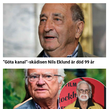
”Göta kanal”-skådisen Nils Eklund är död 99 år