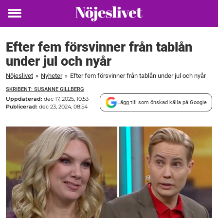
Toggle
menu
Efter fem försvinner från tablån
under jul och nyår
Nöjeslivet
»
Nyheter
»
Efter fem försvinner från tablån under jul och nyår
SKRIBENT: SUSANNE GILLBERG
Uppdaterad:
dec 17, 2025, 10:53
Lägg till som önskad källa på Google
Publicerad:
dec 23, 2024, 08:54