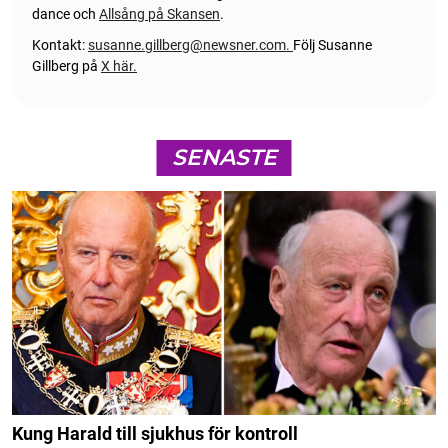
dance och
Allsång på Skansen
.
Kontakt:
susanne.gillberg@newsner.com
.
Följ Susanne
Gillberg på
X här.
SENASTE
Kung Harald till sjukhus för kontroll