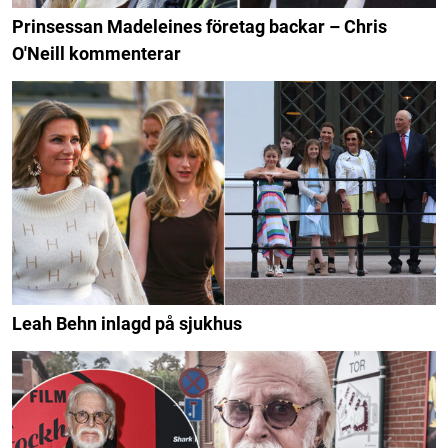
Prinsessan Madeleines företag backar – Chris
O'Neill kommenterar
Leah Behn inlagd på sjukhus