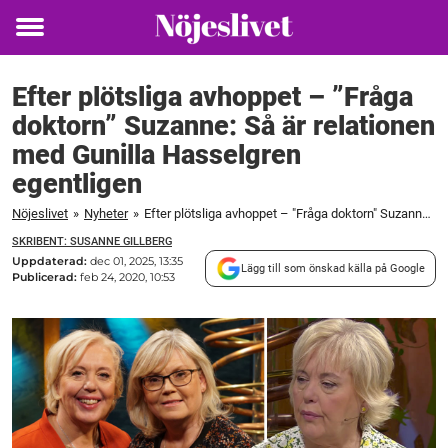
Toggle
menu
Efter plötsliga avhoppet – ”Fråga
doktorn” Suzanne: Så är relationen
med Gunilla Hasselgren
egentligen
Nöjeslivet
»
Nyheter
»
Efter plötsliga avhoppet – "Fråga doktorn" Suzanne: Så är relationen med Gunilla Hasselgren egentligen
SKRIBENT: SUSANNE GILLBERG
Uppdaterad:
dec 01, 2025, 13:35
Lägg till som önskad källa på Google
Publicerad:
feb 24, 2020, 10:53