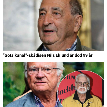
”Göta kanal”-skådisen Nils Eklund är död 99 år