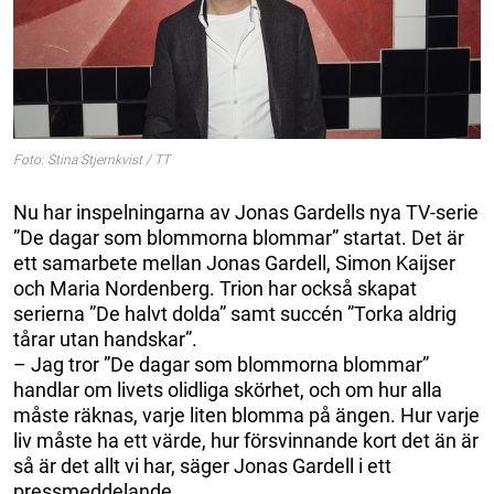
Foto: Stina Stjernkvist / TT
Nu har inspelningarna av Jonas Gardells nya TV-serie
”De dagar som blommorna blommar” startat. Det är
ett samarbete mellan Jonas Gardell, Simon Kaijser
och Maria Nordenberg. Trion har också skapat
serierna ”De halvt dolda” samt succén ”Torka aldrig
tårar utan handskar”.
– Jag tror ”De dagar som blommorna blommar”
handlar om livets olidliga skörhet, och om hur alla
måste räknas, varje liten blomma på ängen. Hur varje
liv måste ha ett värde, hur försvinnande kort det än är
så är det allt vi har, säger Jonas Gardell i ett
pressmeddelande.