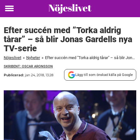
Toggle
menu
Efter succén med ”Torka aldrig
tårar” – så blir Jonas Gardells nya
TV-serie
Nöjeslivet
»
Nyheter
»
Efter succén med "Torka aldrig tårar" – så blir Jonas Gardells nya TV-serie
SKRIBENT: OSCAR ARONSSON
Publicerad:
jan 24, 2018, 13:28
Lägg till som önskad källa på Google